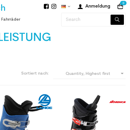
0
ch
Anmeldung
 Fahrräder
LEISTUNG

Sortiert nach:
Quantity, Highest first