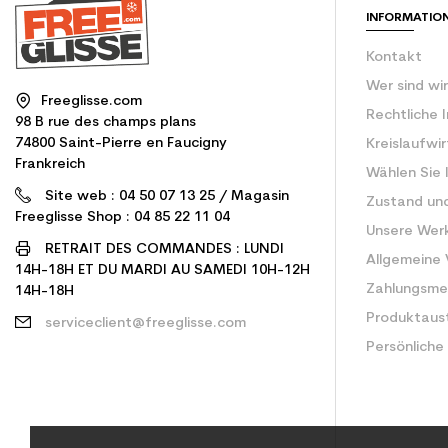
INFORMATIO
Kontakt
Wer sind wi
Freeglisse.com
Rechtliche 
98 B rue des champs plans
74800 Saint-Pierre en Faucigny
Kreislaufwi
Frankreich
Wählen Sie 
Site web : 04 50 07 13 25 / Magasin
Zustand un
Freeglisse Shop : 04 85 22 11 04
Unsere Wer
RETRAIT DES COMMANDES : LUNDI
Allgemeine
14H-18H ET DU MARDI AU SAMEDI 10H-12H
Zahlungsm
14H-18H
Produktaus
serviceclient@freeglisse.com
Persönliche