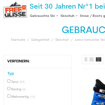
Seit 30 Jahren Nr°1 be
Gebrauchte Ski
Skischuh
Snow / Boots 
GEBRAUC
Startseite
Gelegenheit
Skischuh
Junior benutzter Sk
VERFEINERN:
Typ
Spur
(45)
Racing
(4)
Mehrwertig
(10)