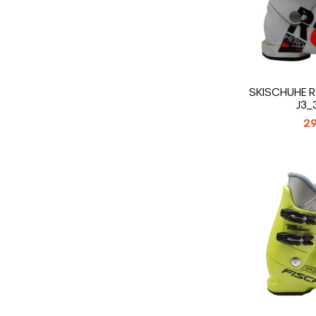
SKISCHUHE 
J3_
29