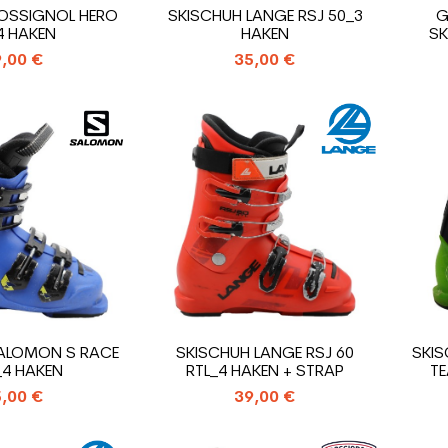
OSSIGNOL HERO
SKISCHUH LANGE RSJ 50_3
G
4 HAKEN
HAKEN
SK
,00 €
35,00 €
ALOMON S RACE
SKISCHUH LANGE RSJ 60
SKI
_4 HAKEN
RTL_4 HAKEN + STRAP
TE
,00 €
39,00 €