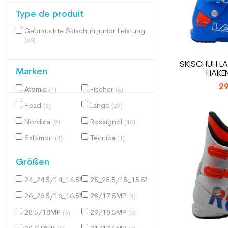
Type de produit
Gebrauchte Skischuh junior Leistung
(60)
SKISCHUH LA
Marken
HAKE
29
Atomic
Fischer
(1)
(4)
Head
Lange
(2)
(29)
Nordica
Rossignol
(9)
(10)
Salomon
Tecnica
(4)
(1)
Größen
24_24.5/14_14.5MP
25_25.5/15_15.5MP
(1)
(1)
26_26.5/16_16.5MP
28/17.5MP
(1)
(4)
28.5/18MP
29/18.5MP
(6)
(5)