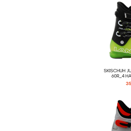
SKISCHUH J
60R_4 H
35