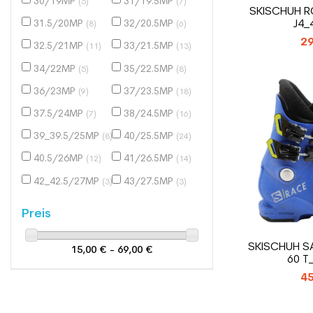
30/19MP
31/19.5MP
(5)
(7)
SKISCHUH R
J4_
31.5/20MP
32/20.5MP
(8)
(6)
29
32.5/21MP
33/21.5MP
(11)
(13)
34/22MP
35/22.5MP
(5)
(8)
36/23MP
37/23.5MP
(9)
(18)
37.5/24MP
38/24.5MP
(7)
(16)
39_39.5/25MP
40/25.5MP
(8)
(24)
40.5/26MP
41/26.5MP
(12)
(14)
42_42.5/27MP
43/27.5MP
(3)
(3)
Preis
SKISCHUH S
15,00 € - 69,00 €
60 T
45