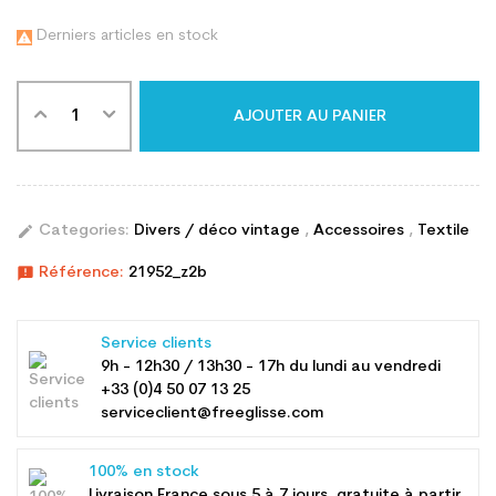
Derniers articles en stock

AJOUTER AU PANIER
edit
Categories:
Divers / déco vintage
,
Accessoires
,
Textile
announcement
Référence:
21952_z2b
Service clients
9h - 12h30 / 13h30 - 17h du lundi au vendredi
+33 (0)4 50 07 13 25
serviceclient@freeglisse.com
100% en stock
Livraison France sous 5 à 7 jours, gratuite à partir