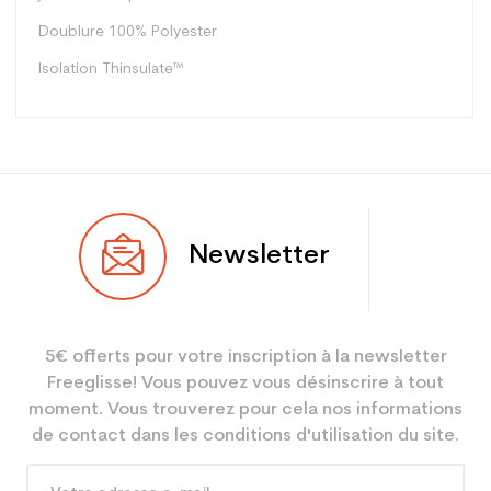
Doublure
100% Polyester
Isolation
Thinsulate™
Utilisateur
Femme
Newsletter
Niveau
Performant
Coloris
Noir
5€ offerts pour votre inscription à la newsletter
Type de produit
Textile
Freeglisse! Vous pouvez vous désinscrire à tout
moment. Vous trouverez pour cela nos informations
de contact dans les conditions d'utilisation du site.