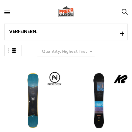
VERFEINERN:

Quantity, Highest first