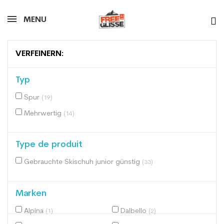
MENU
VERFEINERN:
Typ
Spur
(19)
Mehrwertig
(14)
Type de produit
Gebrauchte Skischuh junior günstig
(33)
Marken
Alpina
Dalbello
(1)
(2)