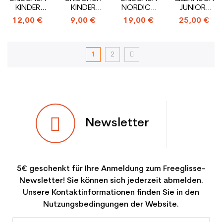
KINDER
KINDER
NORDICA
JUNIOR-
BOY ALLE
GIRL ALLE
NORDY
SKISCHUH
12,00 €
9,00 €
19,00 €
25,00 €
MARKEN_3
MARKEN_1
FISCHER
HAKEN
HAKEN
RANGER
20_2
HAKEN
1
2
Newsletter
5€ geschenkt für Ihre Anmeldung zum Freeglisse-
Newsletter! Sie können sich jederzeit abmelden.
Unsere Kontaktinformationen finden Sie in den
Nutzungsbedingungen der Website.