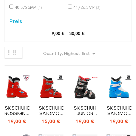
40.5/26MP
41/26.5MP
(1)
(2)
Preis
9,00 € - 30,00 €

Quantity, Highest first
SKISCHUHE
SKISCHUHE
SKISCHUH
SKISCHUHE
ROSSIGNOL
SALOMON
JUNIOR
SALOMON
R
MODELL
NORDICA
T1_1
19,00 €
15,00 €
19,00 €
19,00 €
18_HINTERER
PERFORMA
GP TJ_4
HAKEN
EINSTIEGS
T3_3
HAKEN
HAKEN