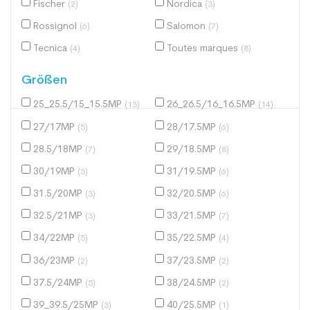
Fischer
Nordica
(2)
(3)
Rossignol
Salomon
(6)
(7)
Tecnica
Toutes marques
(4)
(8)
Größen
25_25.5/15_15.5MP
26_26.5/16_16.5MP
(13)
(14)
27/17MP
28/17.5MP
(5)
(6)
28.5/18MP
29/18.5MP
(7)
(8)
30/19MP
31/19.5MP
(3)
(6)
31.5/20MP
32/20.5MP
(3)
(6)
32.5/21MP
33/21.5MP
(3)
(7)
34/22MP
35/22.5MP
(5)
(4)
36/23MP
37/23.5MP
(2)
(2)
37.5/24MP
38/24.5MP
(5)
(2)
39_39.5/25MP
40/25.5MP
(3)
(1)