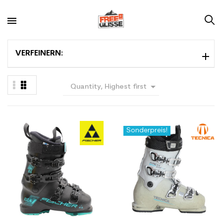
VERFEINERN:

Quantity, Highest first
Sonderpreis!