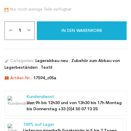
Nur noch wenige Teile verfügbar

IN DEN WARENKORB
edit
Categories:
Lagerabbau neu
,
Zubehör zum Abbau von
Lagerbeständen
,
Textil
announcement
Artikel-Nr.:
17594_z05a
Kundendienst
Von 9h bis 12h30 und von 13h30 bis 17h Montag
bis Donnerstag +33 (0)4 50 07 13 25
100% auf Lager
Lieferung innerhalb Frankreichs in 5 bis 7 Tagen,