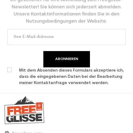
5€ geschenkt für Ihre Anmeldung zum Freeglisse-
Farbe
Pink
Newsletter! Sie können sich jederzeit abmelden.
Type de produit
Textile
Unsere Kontaktinformationen finden Sie in den
Nutzungsbedingungen der Website.
ABONNIEREN
Mit dem Absenden dieses Formulars akzeptiere ich,
dass die eingegebenen Daten bei der Bearbeitung
meiner Kontaktanfrage verwendet werden.