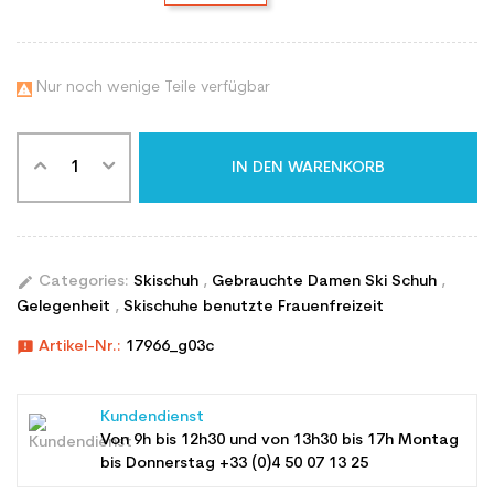
Nur noch wenige Teile verfügbar

IN DEN WARENKORB
edit
Categories:
Skischuh
,
Gebrauchte Damen Ski Schuh
,
Gelegenheit
,
Skischuhe benutzte Frauenfreizeit
announcement
Artikel-Nr.:
17966_g03c
Kundendienst
Von 9h bis 12h30 und von 13h30 bis 17h Montag
bis Donnerstag +33 (0)4 50 07 13 25