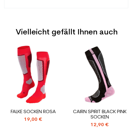
Vielleicht gefällt Ihnen auch
Typ
Spur
Benutzer
Frau
Preis
Preis
Ebene
Freizeit
Farbe
Schwarz
CO2-Einsparungen für
1.31
den Planeten (in kg)
Type de produit
Skischuhe benutzte
FALKE SOCKEN ROSA
CAIRN SPIRIT BLACK PINK
Frauenfreizeit
SOCKEN
19,00 €
12,90 €