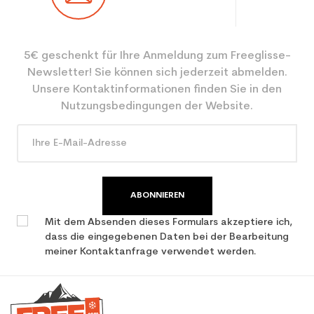
Ebene
Freizeit
5€ geschenkt für Ihre Anmeldung zum Freeglisse-
Farbe
Grün
Newsletter! Sie können sich jederzeit abmelden.
CO2-Einsparungen für
0.34
Unsere Kontaktinformationen finden Sie in den
den Planeten (in kg)
Nutzungsbedingungen der Website.
Type de produit
Bâton
ABONNIEREN
Mit dem Absenden dieses Formulars akzeptiere ich,
dass die eingegebenen Daten bei der Bearbeitung
meiner Kontaktanfrage verwendet werden.