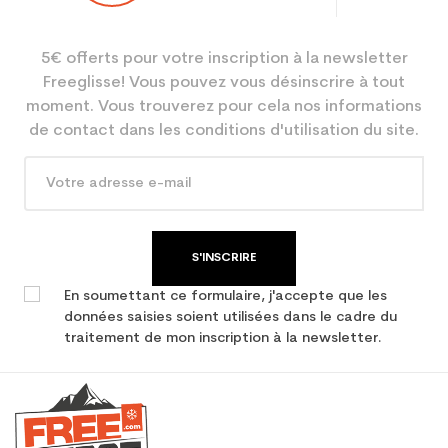
Niveau
Loisir
5€ offerts pour votre inscription à la newsletter
Coloris
Vert
Freeglisse! Vous pouvez vous désinscrire à tout
En achetant d'occasion :
0.34
moment. Vous trouverez pour cela nos informations
Economie CO² (en kg)
de contact dans les conditions d'utilisation du site.
Type de produit
Bâton
S'INSCRIRE
En soumettant ce formulaire, j'accepte que les
données saisies soient utilisées dans le cadre du
traitement de mon inscription à la newsletter.