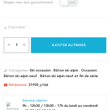
Régler mes skis gratuitement
Disponible

AJOUTER AU PANIER
edit
Categories:
Ski occasion
,
Bâton ski alpin
,
Occasion
,
Bâton ski alpin neuf
,
Bâton ski alpin neuf et fin de série
announcement
Référence:
21939_y16d
Service clients
9h - 12h30 / 13h30 - 17h du lundi au vendredi