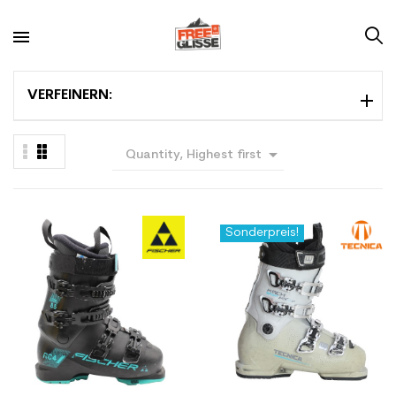
VERFEINERN:

Quantity, Highest first
Sonderpreis!