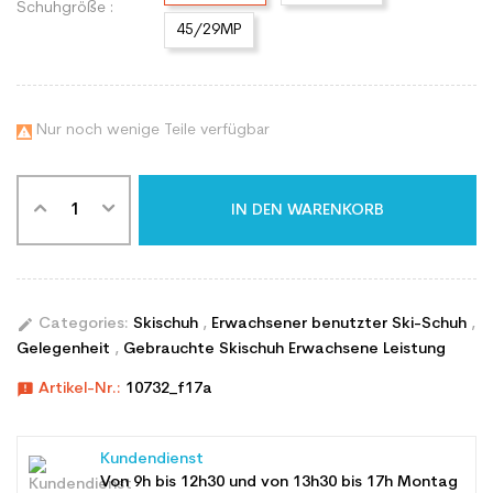
Schuhgröße :
45/29MP
Nur noch wenige Teile verfügbar

IN DEN WARENKORB
edit
Categories:
Skischuh
,
Erwachsener benutzter Ski-Schuh
,
Gelegenheit
,
Gebrauchte Skischuh Erwachsene Leistung
announcement
Artikel-Nr.:
10732_f17a
Kundendienst
Von 9h bis 12h30 und von 13h30 bis 17h Montag