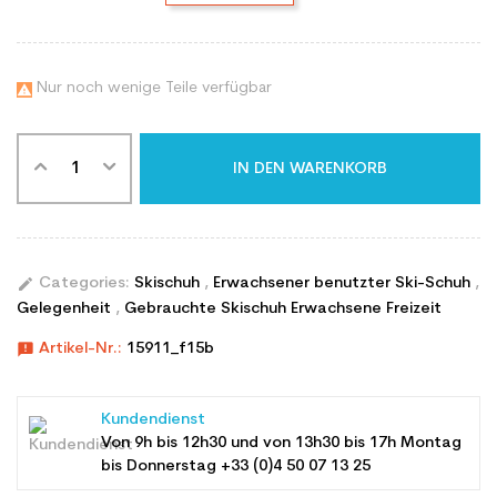
Nur noch wenige Teile verfügbar

IN DEN WARENKORB
edit
Categories:
Skischuh
,
Erwachsener benutzter Ski-Schuh
,
Gelegenheit
,
Gebrauchte Skischuh Erwachsene Freizeit
announcement
Artikel-Nr.:
15911_f15b
Kundendienst
Von 9h bis 12h30 und von 13h30 bis 17h Montag
bis Donnerstag +33 (0)4 50 07 13 25