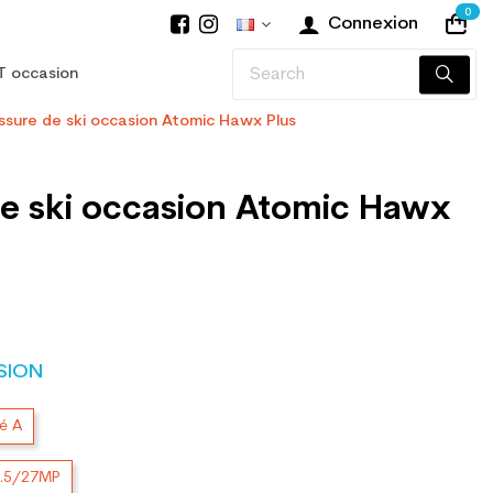
0
Connexion
T occasion
sure de ski occasion Atomic Hawx Plus
e ski occasion Atomic Hawx
SION
té A
2.5/27MP