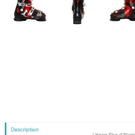
Description
L'
Hawx Plus d'Atom