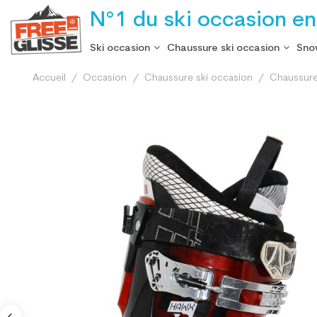
N°1 du ski occasion en
Ski occasion
Chaussure ski occasion
Sno
Accueil
Occasion
Chaussure ski occasion
Chaussure