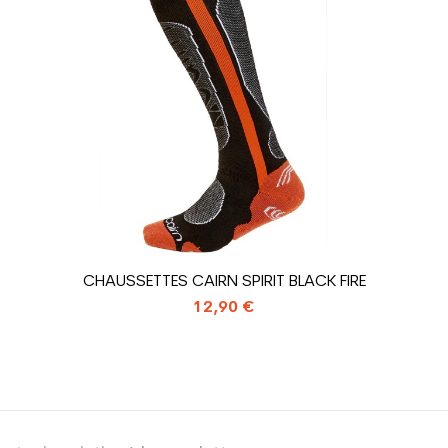
Rouge
sion : Economie CO² (en kg)
1.31
Chaussure ski 
CHAUSSETTES CAIRN SPIRIT BLACK FIRE
12,90 €