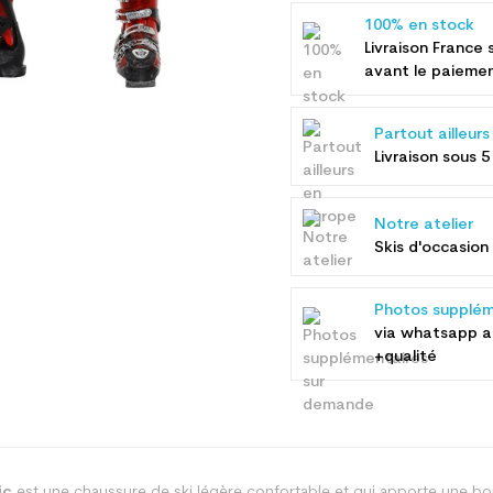
100% en stock
Livraison France 
avant le paieme
Partout ailleur
Livraison sous 5
Notre atelier
Skis d'occasion 
Photos supplém
via whatsapp 
+qualité
ic
est une chaussure de ski légère,confortable et qui apporte une bo