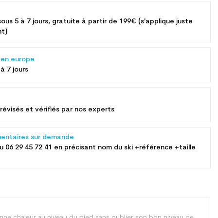
sous 5 à 7 jours, gratuite à partir de 199€ (s'applique juste
nt)
s en europe
 à 7 jours
révisés et vérifiés par nos experts
entaires sur demande
au
06 29 45 72 41
en précisant nom du ski +référence +taille
nne chaleur au niveau du pied sans oublier son bon niveau de