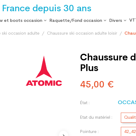
 France depuis 30 ans
VT
w et boots occasion
Raquette/Fond occasion
Divers
 ski occasion adulte
Chaussure ski occasion adulte loisir
Chaus
Chaussure d
Plus
45,00 €
OCCA
État :
Etat du matériel :
Quali
Pointure :
42_4