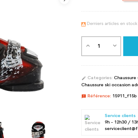
Derniers articles en stock

edit
Categories:
Chaussure 
Chaussure ski occasion adul
announcement
Référence:
15911_f15b
Service clients
9h - 12h30 / 13
serviceclient@f