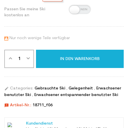
Passen Sie meine Ski
kostenlos an
Nur noch wenige Teile verfügbar

IN DEN WARENKORB
edit
Categories:
Gebrauchte Ski
,
Gelegenheit
,
Erwachsener
benutzter Ski
,
Erwachsener entspannender benutzter Ski
announcement
Artikel-Nr.:
18711_f06
Kundendienst