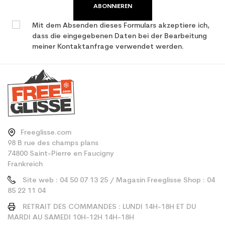
ABONNIEREN
Mit dem Absenden dieses Formulars akzeptiere ich,
dass die eingegebenen Daten bei der Bearbeitung
meiner Kontaktanfrage verwendet werden.
Freeglisse.com
98 B rue des champs plans
74800 Saint-Pierre en Faucigny
Frankreich
Site web : 04 50 07 13 25 / Magasin Freeglisse Shop : 04
85 22 11 04
RETRAIT DES COMMANDES : LUNDI 14H-18H ET DU
MARDI AU SAMEDI 10H-12H 14H-18H