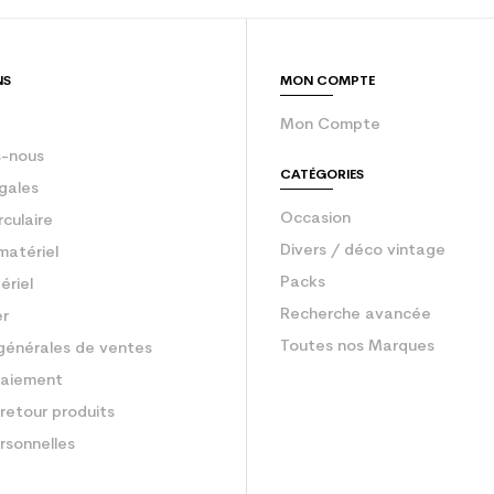
Ski occasion ad
NS
MON COMPTE
Mon Compte
-nous
CATÉGORIES
gales
Occasion
rculaire
Divers / déco vintage
matériel
Packs
ériel
Recherche avancée
er
Toutes nos Marques
générales de ventes
aiement
retour produits
rsonnelles