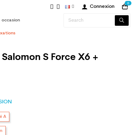
0
Connexion
 occasion
ixations
n Salomon S Force X6 +
SION
té A
cm