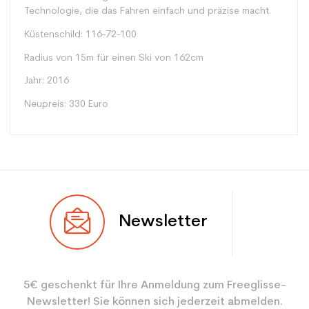
Technologie, die das Fahren einfach und präzise macht.
Küstenschild: 116-72-100
Radius von 15m für einen Ski von 162cm
Jahr: 2016
Neupreis: 330 Euro
Typ
Spur
Newsletter
Benutzer
Gemischt
Ebene
Sportliche Freizeit
5€ geschenkt für Ihre Anmeldung zum Freeglisse-
Farbe
Weiß
Newsletter! Sie können sich jederzeit abmelden.