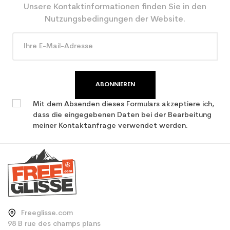
CO2-Einsparungen für
3.9
Unsere Kontaktinformationen finden Sie in den
den Planeten (in kg)
Nutzungsbedingungen der Website.
Type de produit
Erwachsener entspannender
benutzter Ski
ABONNIEREN
Mit dem Absenden dieses Formulars akzeptiere ich,
dass die eingegebenen Daten bei der Bearbeitung
meiner Kontaktanfrage verwendet werden.
Freeglisse.com
98 B rue des champs plans