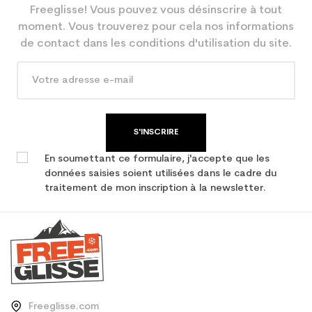
Freeglisse! Vous pouvez vous désinscrire à tout
En achetant d'occasion :
3.9
moment. Vous trouverez pour cela nos informations
Economie CO² (en kg)
de contact dans les conditions d'utilisation du site.
Type de produit
Ski occasion adulte loisir
S'INSCRIRE
En soumettant ce formulaire, j'accepte que les
données saisies soient utilisées dans le cadre du
traitement de mon inscription à la newsletter.
Freeglisse.com