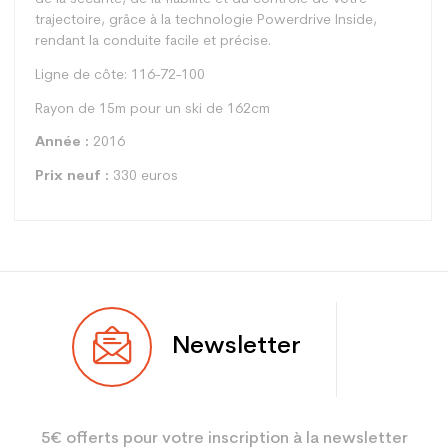
trajectoire, grâce à la technologie Powerdrive Inside,
rendant la conduite facile et précise.
Ligne de côte: 116-72-100
Rayon de 15m pour un ski de 162cm
Année :
2016
Prix neuf :
330 euros
Type
Piste
Newsletter
Utilisateur
Mixte
Niveau
Loisir sport
5€ offerts pour votre inscription à la newsletter
Coloris
Blanc