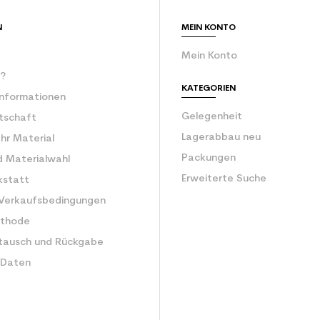
Erwachsener e
N
MEIN KONTO
Mein Konto
r?
KATEGORIEN
Informationen
Gelegenheit
rtschaft
Lagerabbau neu
Ihr Material
Packungen
d Materialwahl
Erweiterte Suche
kstatt
 Verkaufsbedingungen
ethode
tausch und Rückgabe
 Daten