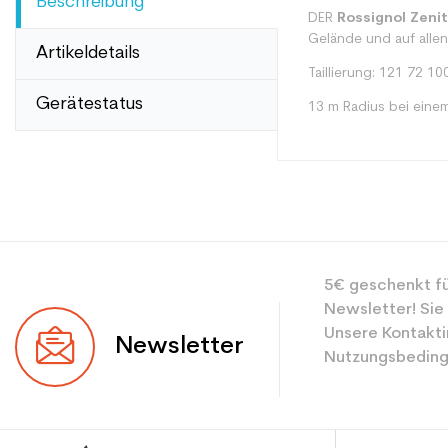
Beschreibung
DER
Rossignol Zeni
Gelände und auf alle
Artikeldetails
Taillierung: 121 72 10
Gerätestatus
13 m Radius bei eine
Typ
5€ geschenkt fü
Benutzer
Newsletter! Sie
Ebene
Unsere Kontakti
Newsletter
Nutzungsbeding
Farbe
CO2-Einsparungen f