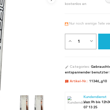
kostenlos an
Nur noch wenige Teile ve

edit
Categories:
Gebraucht
entspannender benutzter 
announcement
Artikel-Nr.:
11346_g10
Kundendienst
Von 9h bis 12h3
07 13 25