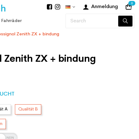
0
ch
Anmeldung
 Fahrräder
ossignol Zenith ZX + bindung
l Zenith ZX + bindung
UCHT
ät A
Qualität B
cm