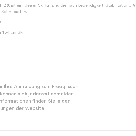
th ZX
ist ein idealer Ski für alle, die nach Lebendigkeit, Stabilität und
V
n Schneearten.
0
m 154 cm Ski
Mehrwertig
r Ihre Anmeldung zum Freeglisse-
Gemischt
 können sich jederzeit abmelden.
Freizeit
nformationen finden Sie in den
ungen der Website.
Weiß
ür den Planeten (in kg)
3.9