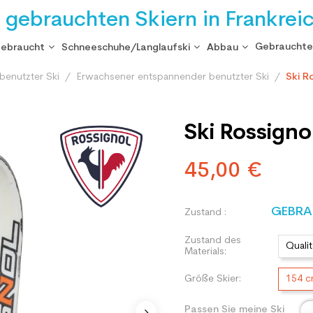
i gebrauchten Skiern in Frankrei
Gebrauchte
gebraucht
Schneeschuhe/Langlaufski
Abbau
benutzter Ski
Erwachsener entspannender benutzter Ski
Ski R
Ski Rossigno
45,00 €
GEBRA
Zustand :
Zustand des
Qualit
Materials:
Größe Skier:
154 
Passen Sie meine Ski