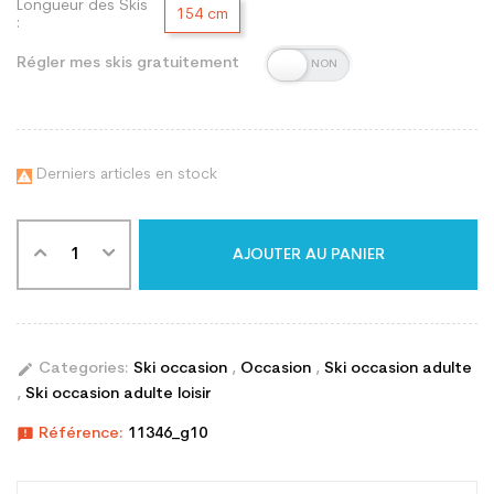
Longueur des Skis
154 cm
:
Régler mes skis gratuitement
Derniers articles en stock

AJOUTER AU PANIER
edit
Categories:
Ski occasion
,
Occasion
,
Ski occasion adulte
,
Ski occasion adulte loisir
announcement
Référence:
11346_g10