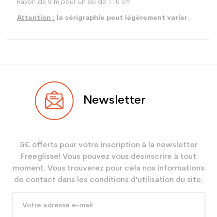
Rayon de 8 m pour un ski de 110 cm
Attention :
la sérigraphie peut légèrement varier.
Type
Piste
Newsletter
Utilisateur
Junior
Niveau
Loisir
5€ offerts pour votre inscription à la newsletter
Coloris
Bleu
Freeglisse! Vous pouvez vous désinscrire à tout
Utilisateur -
un junior
moment. Vous trouverez pour cela nos informations
Configurateur
de contact dans les conditions d'utilisation du site.
En achetant d'occasion :
2.1
Economie CO² (en kg)