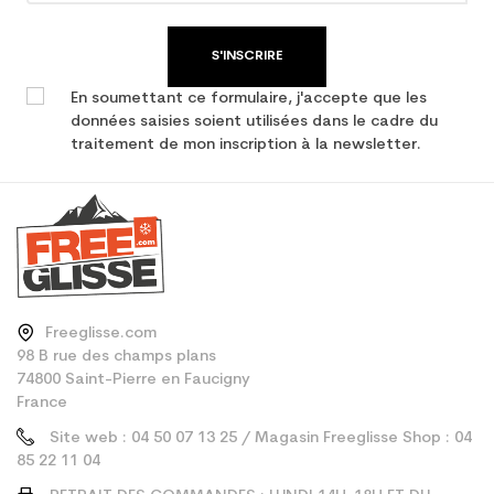
Type de produit
Ski occasion junior loisir
S'INSCRIRE
En soumettant ce formulaire, j'accepte que les
données saisies soient utilisées dans le cadre du
traitement de mon inscription à la newsletter.
Freeglisse.com
98 B rue des champs plans
74800 Saint-Pierre en Faucigny
France
Site web : 04 50 07 13 25 / Magasin Freeglisse Shop : 04
85 22 11 04