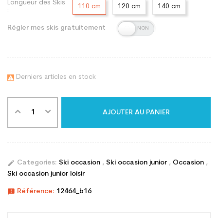
Longueur des Skis
110 cm
120 cm
140 cm
:
Régler mes skis gratuitement
Derniers articles en stock

AJOUTER AU PANIER
edit
Categories:
Ski occasion
,
Ski occasion junior
,
Occasion
,
Ski occasion junior loisir
announcement
Référence:
12464_b16