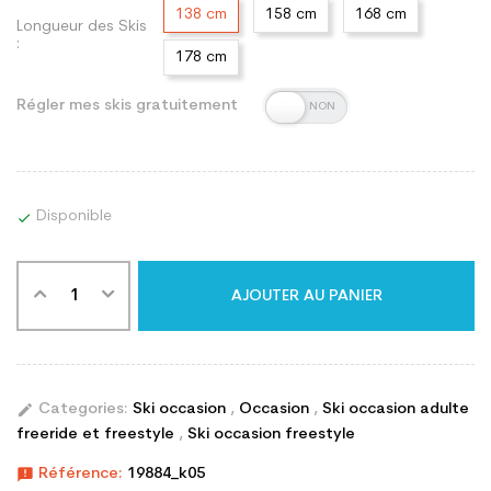
138 cm
158 cm
168 cm
Longueur des Skis
:
178 cm
Régler mes skis gratuitement
Disponible

AJOUTER AU PANIER
edit
Categories:
Ski occasion
,
Occasion
,
Ski occasion adulte
freeride et freestyle
,
Ski occasion freestyle
announcement
Référence:
19884_k05