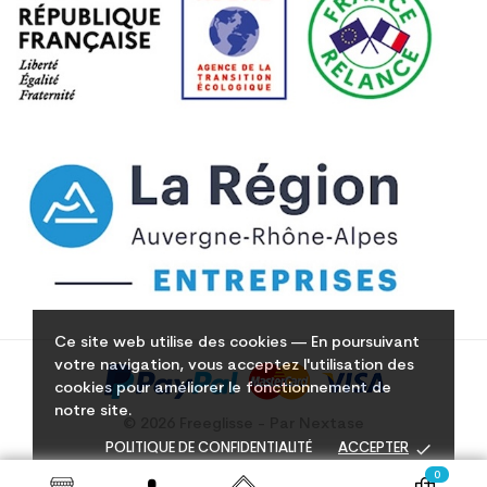
Ce site web utilise des cookies — En poursuivant
votre navigation, vous acceptez l'utilisation des
cookies pour améliorer le fonctionnement de
notre site.
© 2026 Freeglisse - Par Nextase
done
POLITIQUE DE CONFIDENTIALITÉ
ACCEPTER
0