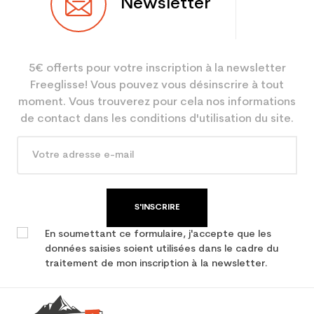
Newsletter
Utilisateur
Mixte
Niveau
Loisir
5€ offerts pour votre inscription à la newsletter
Coloris
Noir
Freeglisse! Vous pouvez vous désinscrire à tout
En achetant d'occasion :
3.9
moment. Vous trouverez pour cela nos informations
Economie CO² (en kg)
de contact dans les conditions d'utilisation du site.
Type de produit
Ski occasion freestyle
S'INSCRIRE
En soumettant ce formulaire, j'accepte que les
données saisies soient utilisées dans le cadre du
traitement de mon inscription à la newsletter.