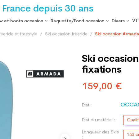
 France depuis 30 ans
VT
w et boots occasion
Raquette/Fond occasion
Divers
reeride et freestyle
Ski occasion freeride
Ski occasion Armada 
Ski occasion
fixations
159,00 €
OCCA
État :
Etat du matériel :
Quali
Longueur des Skis
163 
: