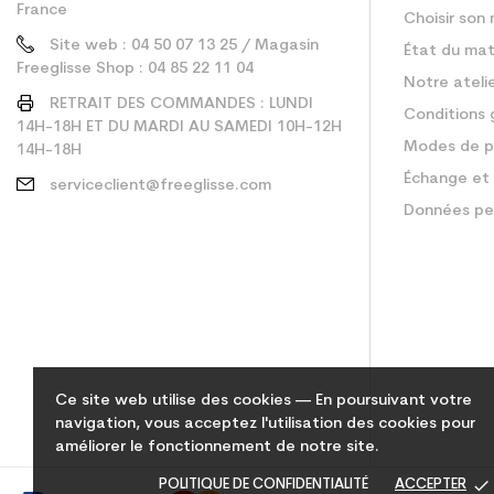
France
Choisir son 
Site web : 04 50 07 13 25 / Magasin
État du mat
Freeglisse Shop : 04 85 22 11 04
Notre ateli
RETRAIT DES COMMANDES : LUNDI
Conditions 
14H-18H ET DU MARDI AU SAMEDI 10H-12H
Modes de p
14H-18H
Échange et 
serviceclient@freeglisse.com
Données pe
Ce site web utilise des cookies — En poursuivant votre
navigation, vous acceptez l'utilisation des cookies pour
améliorer le fonctionnement de notre site.
done
POLITIQUE DE CONFIDENTIALITÉ
ACCEPTER