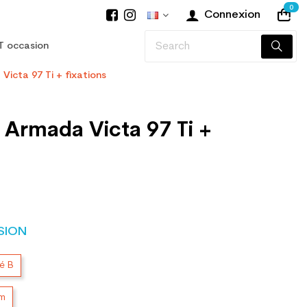
0
Connexion
T occasion
Victa 97 Ti + fixations
 Armada Victa 97 Ti +
SION
té B
cm