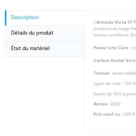
Description
L'
Armada Victa 97 T
portance en neige fraî
Détails du produit
toutes conditions. So
État du matériel
Power Lite Core
: n
Carbon Kevlar Stru
Titanal
: lames métall
Ligne de cote : 126 9
Rayon de 18.5 m pour
Année
: 2020
Prix neuf nu
: 599 €