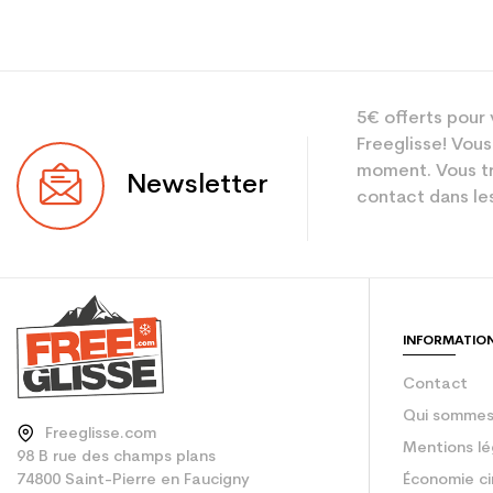
Type
5€ offerts pour 
Utilisateur
Freeglisse! Vous
Niveau
moment. Vous tr
Newsletter
contact dans les
Coloris
En achetant d'occa
Type de produit
INFORMATIO
Contact
Qui sommes
Freeglisse.com
Mentions lé
98 B rue des champs plans
74800 Saint-Pierre en Faucigny
Économie ci