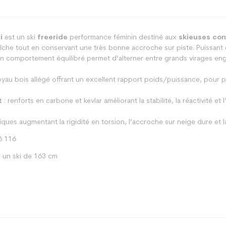
i
est un ski
freeride
performance féminin destiné aux
skieuses con
che tout en conservant une très bonne accroche sur piste. Puissant et f
n comportement équilibré permet d’alterner entre grands virages eng
oyau bois allégé offrant un excellent rapport poids/puissance, pour pl
t
: renforts en carbone et kevlar améliorant la stabilité, la réactivité et
iques augmentant la rigidité en torsion, l’accroche sur neige dure et l
6 116
 un ski de 163 cm