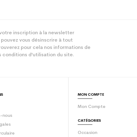
Freeride
votre inscription à la newsletter
Femme
 pouvez vous désinscrire à tout
Performant
ouverez pour cela nos informations de
 conditions d'utilisation du site.
Bleu
sion : Economie CO² (en kg)
3.9
Ski occasion f
NS
MON COMPTE
Mon Compte
-nous
CATÉGORIES
gales
Occasion
rculaire