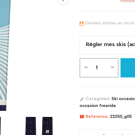
Derniers articles en stock

Régler mes skis (a
edit
Categories:
Ski occasi
occasion freeride
announcement
Référence:
22250_g05