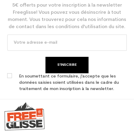
5€ offerts pour votre inscription à la newsletter
Coloris
Noir
Freeglisse! Vous pouvez vous désinscrire à tout
Utilisateur -
une femme
moment. Vous trouverez pour cela nos informations
Configurateur
de contact dans les conditions d'utilisation du site.
En achetant d'occasion :
3.9
Economie CO² (en kg)
Type de produit
Ski occasion femme
S'INSCRIRE
performance
En soumettant ce formulaire, j'accepte que les
données saisies soient utilisées dans le cadre du
traitement de mon inscription à la newsletter.