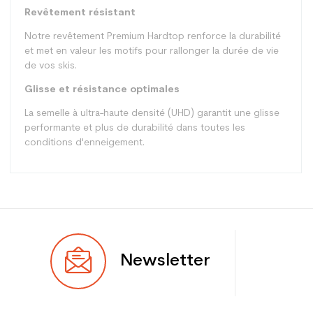
Revêtement résistant
Notre revêtement Premium Hardtop renforce la durabilité
et met en valeur les motifs pour rallonger la durée de vie
de vos skis.
Glisse et résistance optimales
La semelle à ultra-haute densité (UHD) garantit une glisse
performante et plus de durabilité dans toutes les
conditions d'enneigement.
Type
Piste
Newsletter
Utilisateur
Femme
Niveau
Performant