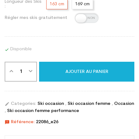
Longueur des Skis
163 cm
169 cm
:
Régler mes skis gratuitement
Disponible

AJOUTER AU PANIER
edit
Categories:
Ski occasion
,
Ski occasion femme
,
Occasion
,
Ski occasion femme performance
announcement
Référence:
22086_e26