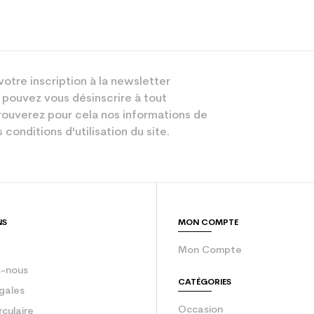
Piste
votre inscription à la newsletter
Femme
 pouvez vous désinscrire à tout
Loisir sport
ouverez pour cela nos informations de
 conditions d'utilisation du site.
Beige
sion : Economie CO² (en kg)
3.9
Ski occasion 
NS
MON COMPTE
Mon Compte
-nous
CATÉGORIES
gales
Occasion
rculaire