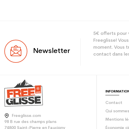
Type
5€ offerts pour 
Utilisateur
Freeglisse! Vous
Niveau
moment. Vous tr
Newsletter
contact dans les
Coloris
En achetant d'occa
Type de produit
INFORMATIO
Contact
Qui sommes
Freeglisse.com
Mentions lé
98 B rue des champs plans
74800 Saint-Pierre en Faucigny
Économie ci