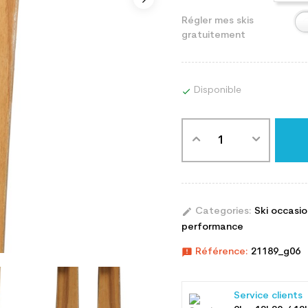
Régler mes skis
gratuitement
Disponible

edit
Categories:
Ski occasi
performance
announcement
Référence:
21189_g06
Service clients