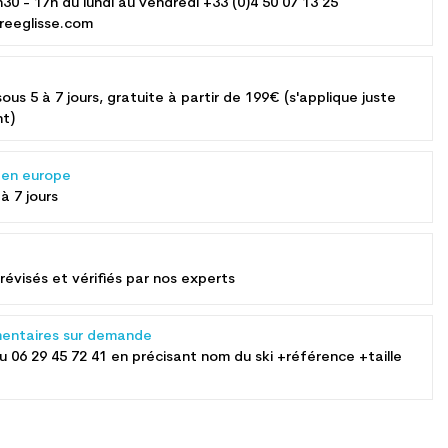
h30 - 17h du lundi au vendredi +33 (0)4 50 07 13 25
reeglisse.com
sous 5 à 7 jours, gratuite à partir de 199€ (s'applique juste
nt)
s en europe
 à 7 jours
révisés et vérifiés par nos experts
entaires sur demande
au
06 29 45 72 41
en précisant nom du ski +référence +taille