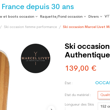
 France depuis 30 ans
VT
w et boots occasion
Raquette/Fond occasion
Divers
Ski occasion femme performance
Ski occasion Marcel Livet M
Ski occasion
Authentique 
139,00 €
OCCA
État :
Etat du matériel :
Quali
Longueur des Skis
152 
: