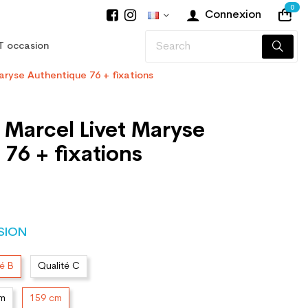
0
Connexion
T occasion
aryse Authentique 76 + fixations
 Marcel Livet Maryse
76 + fixations
SION
té B
Qualité C
cm
159 cm