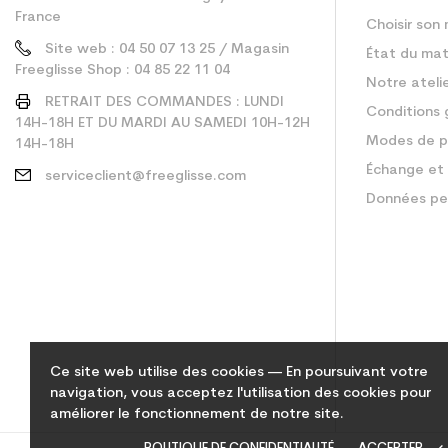
France
Choisir son 
Site web : 04 50 07 13 25 / Magasin
État du mat
Freeglisse Shop : 04 85 22 11 04
Notre ateli
RETRAIT DES COMMANDES : LUNDI
Conditions 
14H-18H ET DU MARDI AU SAMEDI 10H-12H
Modes de p
14H-18H
Échange et 
serviceclient@freeglisse.com
Données pe
Ce site web utilise des cookies — En poursuivant votre
navigation, vous acceptez l'utilisation des cookies pour
améliorer le fonctionnement de notre site.