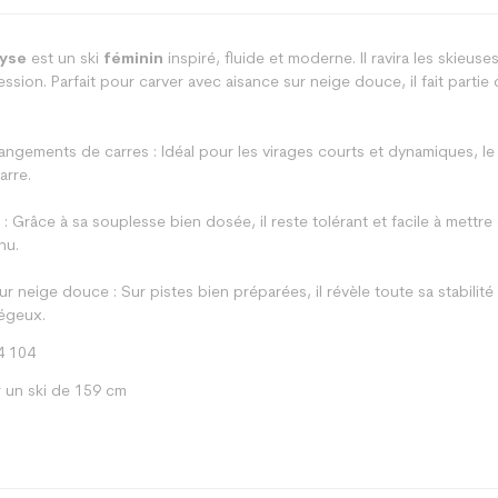
ryse
est un ski
féminin
inspiré, fluide et moderne. Il ravira les skieu
sion. Parfait pour carver avec aisance sur neige douce, il fait partie d
changements de carres : Idéal pour les virages courts et dynamiques, l
arre.
 : Grâce à sa souplesse bien dosée, il reste tolérant et facile à mett
nu.
r neige douce : Sur pistes bien préparées, il révèle toute sa stabilité
iégeux.
4 104
 un ski de 159 cm