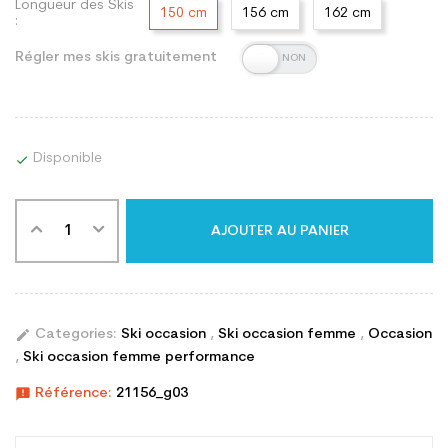
Longueur des Skis
150 cm
156 cm
162 cm
:
Régler mes skis gratuitement
Disponible

AJOUTER AU PANIER
edit
Categories:
Ski occasion
,
Ski occasion femme
,
Occasion
,
Ski occasion femme performance
announcement
Référence:
21156_g03