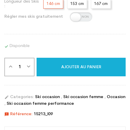
Longueur des Skis
146 cm
153 cm
167 cm
:
Régler mes skis gratuitement
Disponible

AJOUTER AU PANIER
edit
Categories:
Ski occasion
,
Ski occasion femme
,
Occasion
,
Ski occasion femme performance
announcement
Référence:
15213_l09