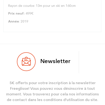
Rayon de courbe: 13m pour un ski en 160cm
Prix neuf:
499€
Année
: 2019
Type
Piste
Newsletter
Utilisateur
Femme
Niveau
Performant
5€ offerts pour votre inscription à la newsletter
Coloris
Blanc
Freeglisse! Vous pouvez vous désinscrire à tout
En achetant d'occasion :
3.9
moment. Vous trouverez pour cela nos informations
Economie CO² (en kg)
de contact dans les conditions d'utilisation du site.