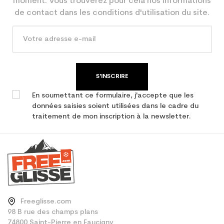
moment. Vous trouverez pour cela nos informations
Economie CO² (en kg)
de contact dans les conditions d'utilisation du site.
Type de produit
Ski occasion femme
performance
S'INSCRIRE
En soumettant ce formulaire, j'accepte que les
données saisies soient utilisées dans le cadre du
traitement de mon inscription à la newsletter.
Freeglisse.com
98 B rue des champs plans
74800 Saint-Pierre en Faucigny