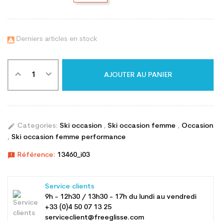
Derniers articles en stock

AJOUTER AU PANIER
edit
Categories:
Ski occasion
,
Ski occasion femme
,
Occasion
,
Ski occasion femme performance
announcement
Référence:
13460_i03
Service clients
9h - 12h30 / 13h30 - 17h du lundi au vendredi
+33 (0)4 50 07 13 25
serviceclient@freeglisse.com