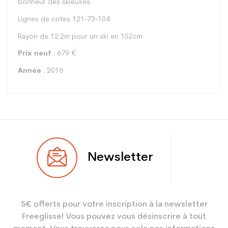
bonheur des skieuses.
Lignes de cotes 121-73-104
Rayon de 12.2m pour un ski en 152cm
Prix neuf
: 679 €
Année
: 2016
Type
Piste
Newsletter
Utilisateur
Femme
Niveau
Performant
5€ offerts pour votre inscription à la newsletter
Coloris
Noir
Freeglisse! Vous pouvez vous désinscrire à tout
En achetant d'occasion :
3.9