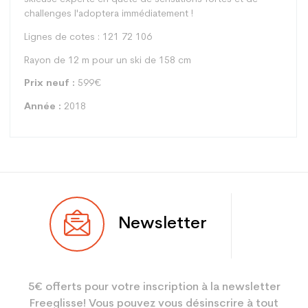
challenges l'adoptera immédiatement !
Lignes de cotes : 121 72 106
Rayon de 12 m pour un ski de 158 cm
Prix neuf
:
599€
Année
:
2018
Type
Piste
Newsletter
Utilisateur
Femme
Niveau
Performant
5€ offerts pour votre inscription à la newsletter
Coloris
Noir
Freeglisse! Vous pouvez vous désinscrire à tout