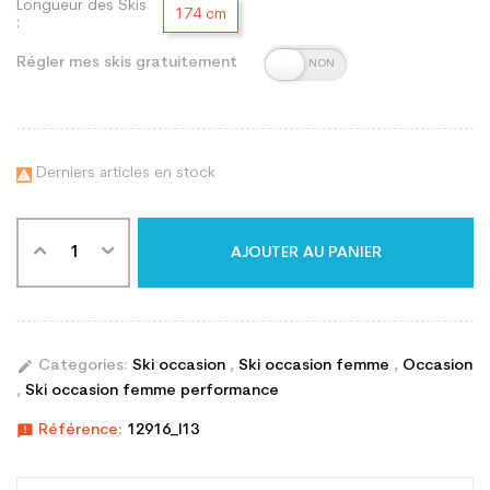
Longueur des Skis
174 cm
:
Régler mes skis gratuitement
Derniers articles en stock

AJOUTER AU PANIER
edit
Categories:
Ski occasion
,
Ski occasion femme
,
Occasion
,
Ski occasion femme performance
announcement
Référence:
12916_l13