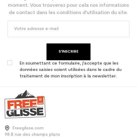
En achetant d'occasion :
3.9
moment. Vous trouverez pour cela nos informations
Economie CO² (en kg)
de contact dans les conditions d'utilisation du site.
Type de produit
Ski occasion femme
performance
S'INSCRIRE
En soumettant ce formulaire, j'accepte que les
données saisies soient utilisées dans le cadre du
traitement de mon inscription à la newsletter.
Freeglisse.com
98 B rue des champs plans