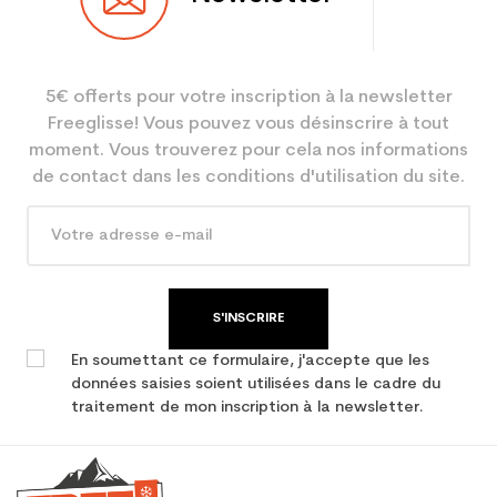
Utilisateur
Femme
Niveau
Débutant
5€ offerts pour votre inscription à la newsletter
Coloris
Blanc
Freeglisse! Vous pouvez vous désinscrire à tout
En achetant d'occasion :
3.9
moment. Vous trouverez pour cela nos informations
Economie CO² (en kg)
de contact dans les conditions d'utilisation du site.
Type de produit
Ski occasion femme loisir
S'INSCRIRE
En soumettant ce formulaire, j'accepte que les
données saisies soient utilisées dans le cadre du
traitement de mon inscription à la newsletter.