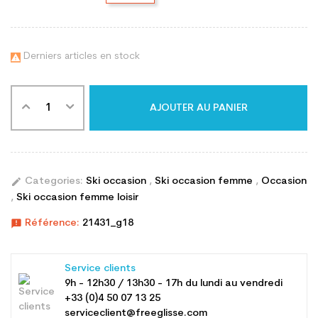
Derniers articles en stock

AJOUTER AU PANIER
edit
Categories:
Ski occasion
,
Ski occasion femme
,
Occasion
,
Ski occasion femme loisir
announcement
Référence:
21431_g18
Service clients
9h - 12h30 / 13h30 - 17h du lundi au vendredi
+33 (0)4 50 07 13 25
serviceclient@freeglisse.com