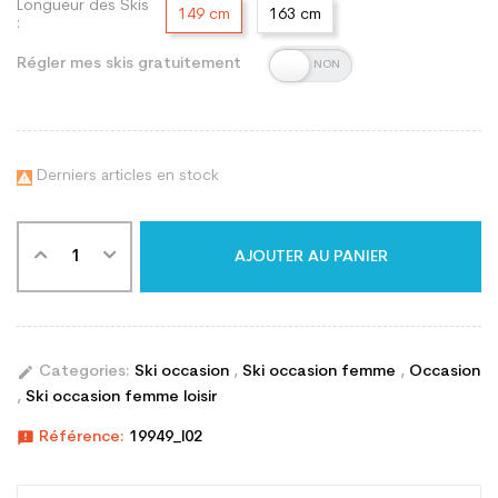
Longueur des Skis
149 cm
163 cm
:
Régler mes skis gratuitement
Derniers articles en stock

AJOUTER AU PANIER
edit
Categories:
Ski occasion
,
Ski occasion femme
,
Occasion
,
Ski occasion femme loisir
announcement
Référence:
19949_l02