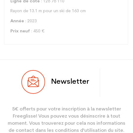
Ligne de cote
: 126 76 110
Rayon de 13.1 m pour un ski de 163 cm
Année
: 2023
Prix neuf
: 450 €
Type
Piste
Newsletter
Utilisateur
Femme
Niveau
Loisir sport
5€ offerts pour votre inscription à la newsletter
Coloris
Vert
Freeglisse! Vous pouvez vous désinscrire à tout
En achetant d'occasion :
3.9
moment. Vous trouverez pour cela nos informations
Economie CO² (en kg)
de contact dans les conditions d'utilisation du site.