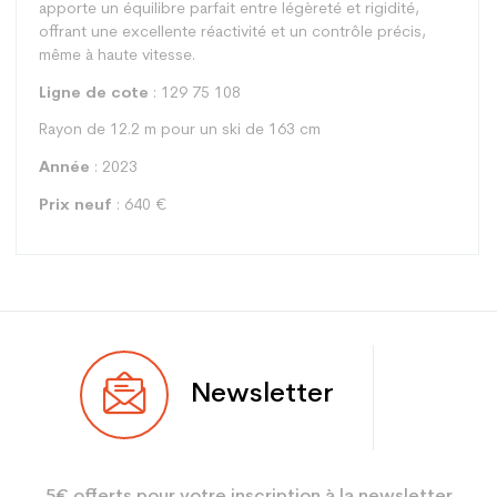
apporte un équilibre parfait entre légèreté et rigidité,
offrant une excellente réactivité et un contrôle précis,
même à haute vitesse.
Ligne de cote
: 129 75 108
Rayon de 12.2 m pour un ski de 163 cm
Année
: 2023
Prix neuf
: 640 €
Type
Piste
Newsletter
Utilisateur
Femme
Niveau
Loisir
5€ offerts pour votre inscription à la newsletter
Coloris
Noir