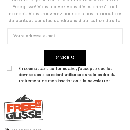
Freeglisse! Vous pouvez vous désinscrire à tout
En achetant d'occasion :
3.9
moment. Vous trouverez pour cela nos informations
Economie CO² (en kg)
de contact dans les conditions d'utilisation du site.
Type de produit
Ski occasion femme loisir
S'INSCRIRE
En soumettant ce formulaire, j'accepte que les
données saisies soient utilisées dans le cadre du
traitement de mon inscription à la newsletter.