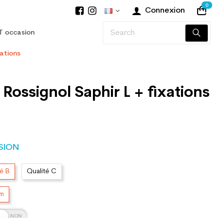
0
Connexion
T occasion
xations
 Rossignol Saphir L + fixations
SION
té B
Qualité C
cm