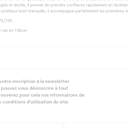
ple et docile, il permet de prendre confiance rapidement en facilitant
 pratique loisir tranquille, il accompagne parfaitement les premières 
/72/100
n ski en 142cm
Piste
votre inscription à la newsletter
Femme
 pouvez vous désinscrire à tout
Loisir
ouverez pour cela nos informations de
 conditions d'utilisation du site.
Blanc
sion : Economie CO² (en kg)
3.9