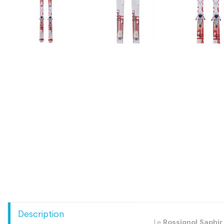
Description
Le
Rossignol Saphir