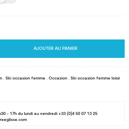
AJOUTER AU PANIER
on
,
Ski occasion femme
,
Occasion
,
Ski occasion femme loisir
h30 - 17h du lundi au vendredi +33 (0)4 50 07 13 25
reeglisse.com