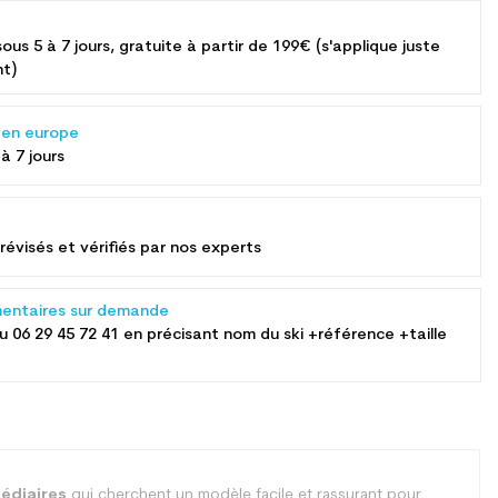
sous 5 à 7 jours, gratuite à partir de 199€ (s'applique juste
nt)
s en europe
 à 7 jours
révisés et vérifiés par nos experts
entaires sur demande
au
06 29 45 72 41
en précisant nom du ski +référence +taille
édiaires
qui cherchent un modèle facile et rassurant pour