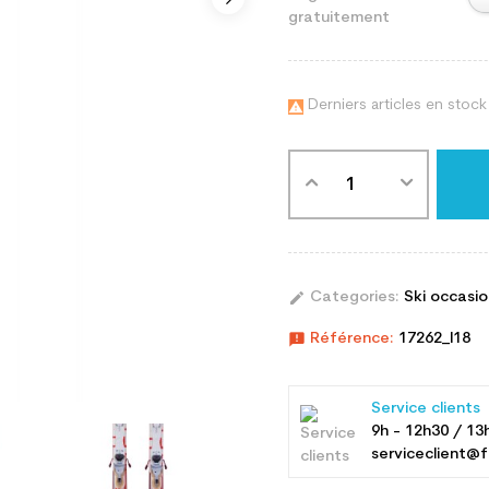
gratuitement
Derniers articles en stock

edit
Categories:
Ski occasi
announcement
Référence:
17262_l18
Service clients
9h - 12h30 / 13
serviceclient@f