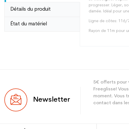
progresser. Léger, sou
Détails du produit
damée. Idéal pour une
Ligne de côtes: 116
État du matériel
Rayon de 11m pour u
Type
5€ offerts pour 
Utilisateur
Freeglisse! Vous
Niveau
moment. Vous tr
Newsletter
contact dans les
Coloris
En achetant d'occa