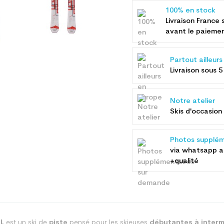
100% en stock
Livraison France 
avant le paieme
Partout ailleur
Livraison sous 5
Notre atelier
Skis d'occasion 
Photos supplém
via whatsapp 
+qualité
 L
est un ski de
piste
pensé pour les skieuses
débutantes à interm