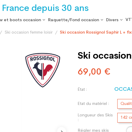
 France depuis 30 ans
VT
w et boots occasion
Raquette/Fond occasion
Divers
Ski occasion femme loisir
Ski occasion Rossignol Saphir L + fi
Ski occasion
69,00 €
OCCA
État :
Etat du matériel :
Quali
Longueur des Skis
142 
:
Régler mes skis