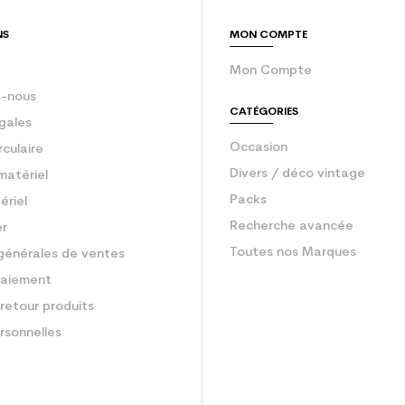
Ski occasion f
NS
MON COMPTE
Mon Compte
-nous
CATÉGORIES
gales
Occasion
rculaire
Divers / déco vintage
matériel
Packs
ériel
Recherche avancée
er
Toutes nos Marques
générales de ventes
aiement
retour produits
rsonnelles