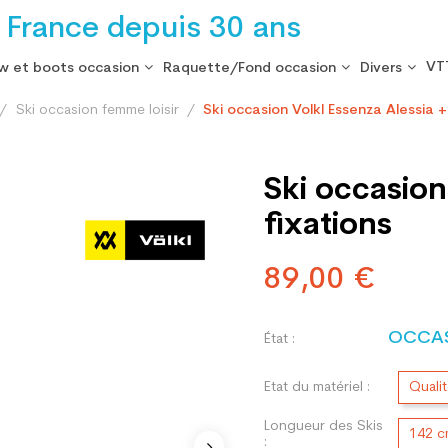
 France depuis 30 ans
VT
w et boots occasion
Raquette/Fond occasion
Divers
Ski occasion femme loisir
Ski occasion Volkl Essenza Alessia +
Ski occasion
fixations
89,00 €
OCCA
État :
Etat du matériel :
Quali
Longueur des Skis
142 
: