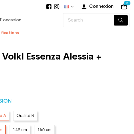
0
Connexion
T occasion
 fixations
 Volkl Essenza Alessia +
SION
té A
Qualité B
cm
149 cm
156 cm