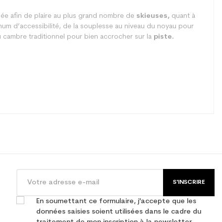
ylée afin de plaire au plus grand nombre de
skieuses,
quant à
mum d’accessibilité, de la souplesse au niveau du noyau pour
 cambre traditionnel pour bien accrocher sur la
piste.
S'INSCRIRE
En soumettant ce formulaire, j'accepte que les
données saisies soient utilisées dans le cadre du