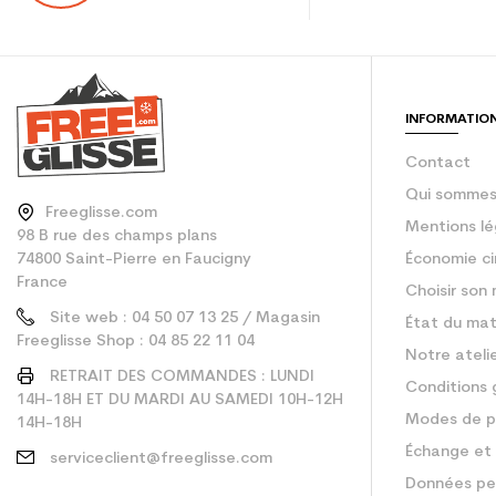
En achetant d'occa
Type de produit
INFORMATIO
Contact
Qui sommes
Freeglisse.com
Mentions lé
98 B rue des champs plans
74800 Saint-Pierre en Faucigny
Économie ci
France
Choisir son 
Site web : 04 50 07 13 25 / Magasin
État du mat
Freeglisse Shop : 04 85 22 11 04
Notre ateli
RETRAIT DES COMMANDES : LUNDI
Conditions 
14H-18H ET DU MARDI AU SAMEDI 10H-12H
Modes de p
14H-18H
Échange et 
serviceclient@freeglisse.com
Données pe