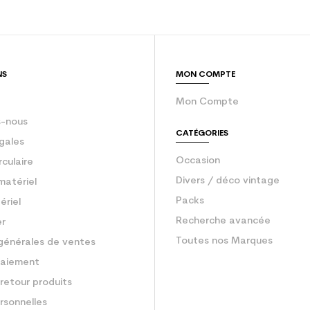
sion : Economie CO² (en kg)
3.9
Ski occasion f
NS
MON COMPTE
Mon Compte
-nous
CATÉGORIES
gales
Occasion
rculaire
Divers / déco vintage
matériel
Packs
ériel
Recherche avancée
er
Toutes nos Marques
générales de ventes
aiement
retour produits
rsonnelles