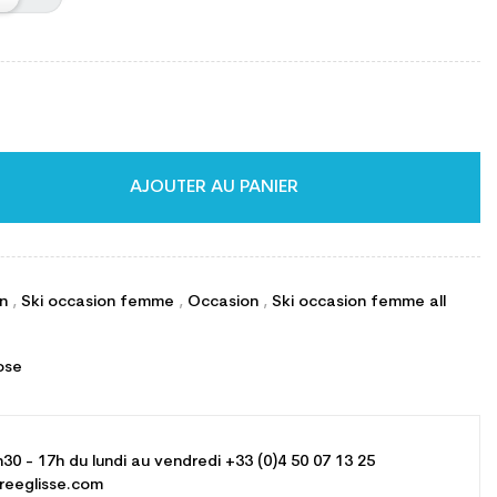
AJOUTER AU PANIER
on
,
Ski occasion femme
,
Occasion
,
Ski occasion femme all
ose
h30 - 17h du lundi au vendredi +33 (0)4 50 07 13 25
reeglisse.com