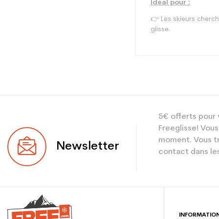
Idéal pour :
👉 Les skieurs cherch
glisse.
Type
5€ offerts pour 
Utilisateur
Freeglisse! Vous
Niveau
moment. Vous tr
Newsletter
contact dans les
Coloris
En achetant d'occa
Type de produit
INFORMATIO