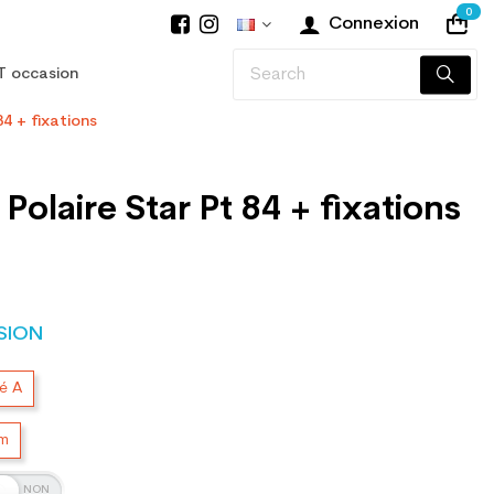
0
Connexion
T occasion
84 + fixations
Polaire Star Pt 84 + fixations
SION
té A
cm