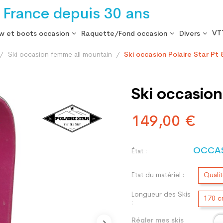
 France depuis 30 ans
VT
w et boots occasion
Raquette/Fond occasion
Divers
Ski occasion femme all mountain
Ski occasion Polaire Star Pt 
Ski occasion 
149,00 €
OCCA
État :
Etat du matériel :
Quali
Longueur des Skis
170 
:
Régler mes skis