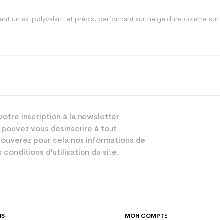
ant un ski polyvalent et précis, performant sur neige dure comme sur n
All mountain
votre inscription à la newsletter
Femme
 pouvez vous désinscrire à tout
Performant
ouverez pour cela nos informations de
 conditions d'utilisation du site.
Rose
sion : Economie CO² (en kg)
3.9
Ski occasion 
NS
MON COMPTE