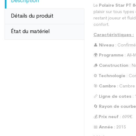
Description
Le
Polaire Star PT 8
plaisir sur tous type
Détails du produit
restant joueur et flui
confort.
État du matériel
Caractéristiques :
👤
Niveau
: Confirmé
🌍
Programme
: All-
🪵
Construction
: N
⚙️
Technologie
: Con
🎯
Cambre
: Cambre 
📏
Ligne de cotes
: 
🔄
Rayon de courbe
💰
Prix neuf
: 699€
📅
Année
: 2015