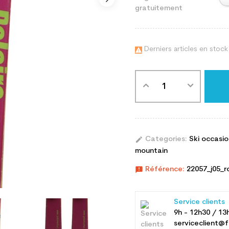
gratuitement
Derniers articles en stock

edit
Categories:
Ski occasi
mountain
announcement
Référence:
22057_j05_r
Service clients
9h - 12h30 / 13
serviceclient@f