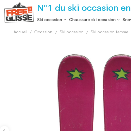
N°1 du ski occasion en
Ski occasion
Chaussure ski occasion
Sno
Accueil
Occasion
Ski occasion
Ski occasion femme