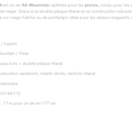
4
est un ski
All-Mountain
optimisé pour les
pistes,
conçu pour les s
s de neige. Grâce à sa double plaque titanal et sa construction robust
de sur neige fraîche ou de printemps. Idéal pour les skieurs exigeants qu
 / Expert
Mountain / Piste
oyau bois + double plaque titanal
struction sandwich, chants droits, renforts titanal
classique
127-84-115
: 17 m pour un ski en 177 cm