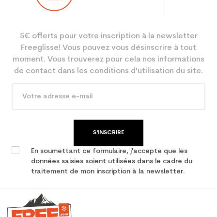
Niveau
Loisir
5€ offerts pour votre inscription à la newsletter
Coloris
Violet
Freeglisse! Vous pouvez vous désinscrire à tout
Utilisateur -
une femme
moment. Vous trouverez pour cela nos informations
Configurateur
de contact dans les conditions d'utilisation du site.
En achetant d'occasion :
3.9
Economie CO² (en kg)
Type de produit
Ski occasion femme all
S'INSCRIRE
mountain
En soumettant ce formulaire, j'accepte que les
données saisies soient utilisées dans le cadre du
traitement de mon inscription à la newsletter.