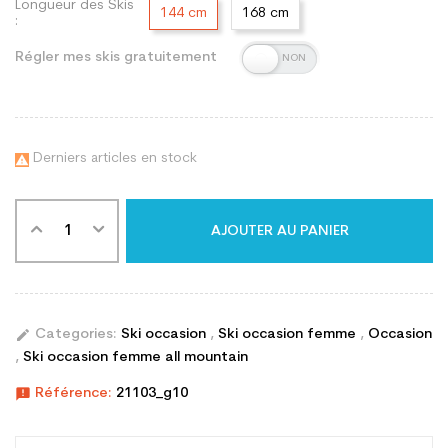
Longueur des Skis
144 cm
168 cm
:
Régler mes skis gratuitement
Derniers articles en stock

AJOUTER AU PANIER
edit
Categories:
Ski occasion
,
Ski occasion femme
,
Occasion
,
Ski occasion femme all mountain
announcement
Référence:
21103_g10