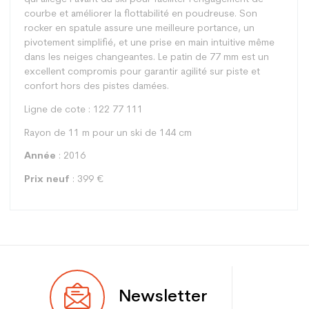
courbe et améliorer la flottabilité en poudreuse. Son
rocker en spatule assure une meilleure portance, un
pivotement simplifié, et une prise en main intuitive même
dans les neiges changeantes. Le patin de 77 mm est un
excellent compromis pour garantir agilité sur piste et
confort hors des pistes damées.
Ligne de cote : 122 77 111
Rayon de 11 m pour un ski de 144 cm
Année
: 2016
Prix neuf
: 399 €
Type
All mountain
Newsletter
Utilisateur
Femme