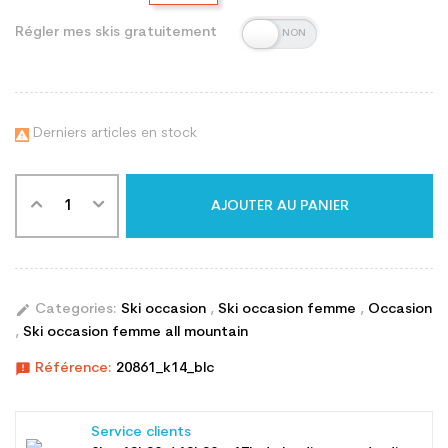
Régler mes skis gratuitement
Derniers articles en stock

AJOUTER AU PANIER
edit
Categories:
Ski occasion
,
Ski occasion femme
,
Occasion
,
Ski occasion femme all mountain
announcement
Référence:
20861_k14_blc
Service clients