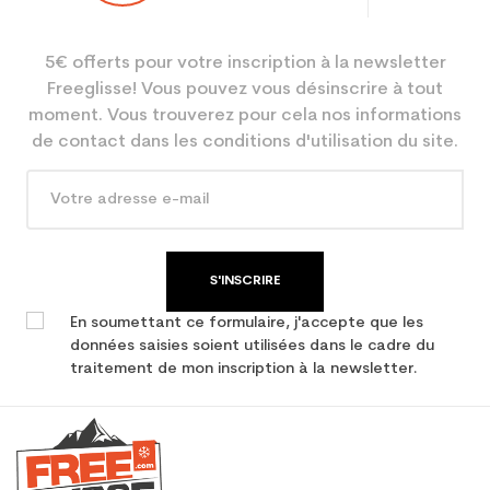
Niveau
Performant
5€ offerts pour votre inscription à la newsletter
Coloris
Blanc
Freeglisse! Vous pouvez vous désinscrire à tout
En achetant d'occasion :
3.9
moment. Vous trouverez pour cela nos informations
Economie CO² (en kg)
de contact dans les conditions d'utilisation du site.
Type de produit
Ski occasion femme all
mountain
S'INSCRIRE
En soumettant ce formulaire, j'accepte que les
données saisies soient utilisées dans le cadre du
traitement de mon inscription à la newsletter.