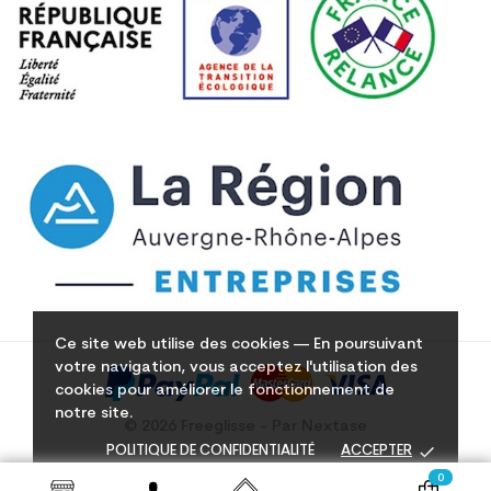
Ce site web utilise des cookies — En poursuivant
votre navigation, vous acceptez l'utilisation des
cookies pour améliorer le fonctionnement de
notre site.
© 2026 Freeglisse - Par Nextase
done
POLITIQUE DE CONFIDENTIALITÉ
ACCEPTER
0