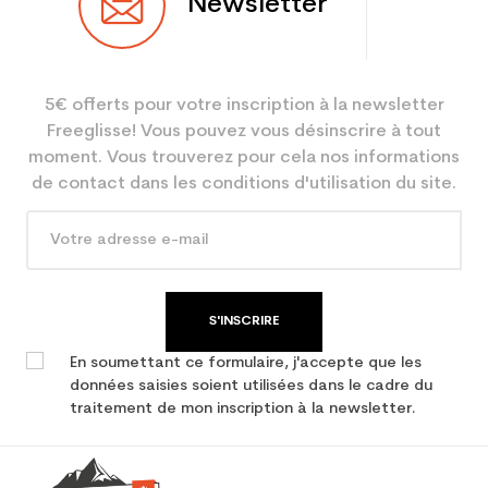
Newsletter
Utilisateur
Femme
Niveau
Performant
5€ offerts pour votre inscription à la newsletter
Coloris
Gris
Freeglisse! Vous pouvez vous désinscrire à tout
En achetant d'occasion :
3.9
moment. Vous trouverez pour cela nos informations
Economie CO² (en kg)
de contact dans les conditions d'utilisation du site.
Type de produit
Ski occasion femme all
mountain
S'INSCRIRE
En soumettant ce formulaire, j'accepte que les
données saisies soient utilisées dans le cadre du
traitement de mon inscription à la newsletter.