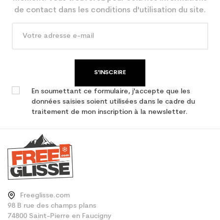
Economie CO² (en kg)
de contact dans les conditions d'utilisation du site.
Type de produit
Ski occasion femme all
mountain
S'INSCRIRE
En soumettant ce formulaire, j'accepte que les
données saisies soient utilisées dans le cadre du
traitement de mon inscription à la newsletter.
Freeglisse.com
98 B rue des champs plans
74800 Saint-Pierre en Faucigny