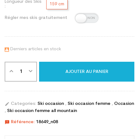
Longueur des Skis
159 cm
:
Régler mes skis gratuitement
Derniers articles en stock

AJOUTER AU PANIER
edit
Categories:
Ski occasion
,
Ski occasion femme
,
Occasion
,
Ski occasion femme all mountain
announcement
Référence:
18649_n08