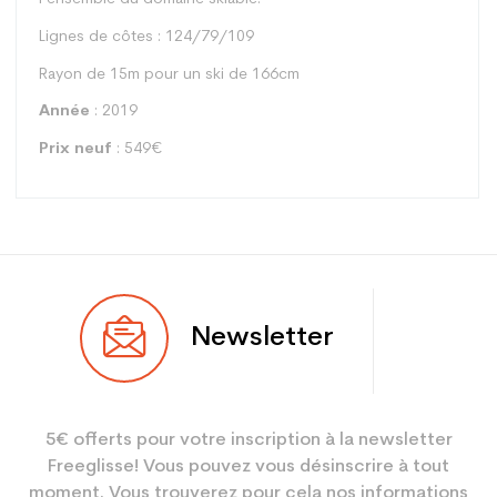
Lignes de côtes : 124/79/109
Rayon de 15m pour un ski de 166cm
Année
: 2019
Prix neuf
: 549€
Type
All mountain
Newsletter
Utilisateur
Femme
Niveau
Performant
5€ offerts pour votre inscription à la newsletter
Coloris
Noir
Freeglisse! Vous pouvez vous désinscrire à tout
En achetant d'occasion :
3.9
moment. Vous trouverez pour cela nos informations