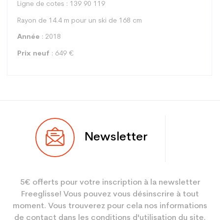
Ligne de cotes : 139 90 119
Rayon de 14.4 m pour un ski de 168 cm
Année
: 2018
Prix neuf
: 649 €
Type
All mountain
Newsletter
Utilisateur
Femme
Niveau
Performant
5€ offerts pour votre inscription à la newsletter
Coloris
Bleu
Freeglisse! Vous pouvez vous désinscrire à tout
En achetant d'occasion :
3.9
moment. Vous trouverez pour cela nos informations
Economie CO² (en kg)
de contact dans les conditions d'utilisation du site.