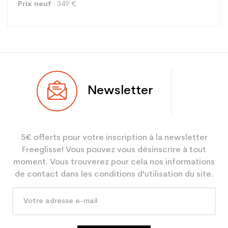
Prix neuf
: 349 €
Type
All mountain
Newsletter
Utilisateur
Femme
Niveau
Loisir
5€ offerts pour votre inscription à la newsletter
Coloris
Blanc
Freeglisse! Vous pouvez vous désinscrire à tout
En achetant d'occasion :
3.9
moment. Vous trouverez pour cela nos informations
Economie CO² (en kg)
de contact dans les conditions d'utilisation du site.
Type de produit
Ski occasion femme all
mountain