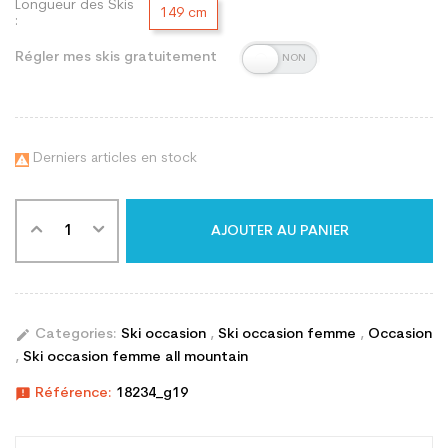
Longueur des Skis
149 cm
:
Régler mes skis gratuitement
Derniers articles en stock

AJOUTER AU PANIER
edit
Categories:
Ski occasion
,
Ski occasion femme
,
Occasion
,
Ski occasion femme all mountain
announcement
Référence:
18234_g19