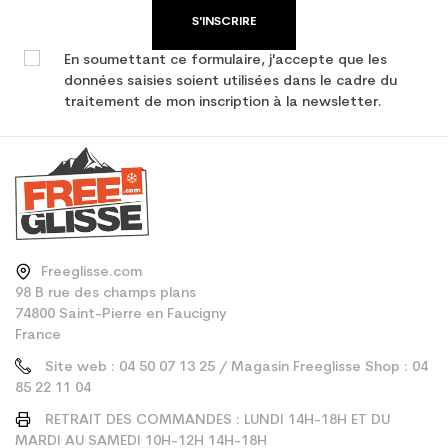
S'INSCRIRE
En soumettant ce formulaire, j'accepte que les
données saisies soient utilisées dans le cadre du
traitement de mon inscription à la newsletter.
Freeglisse.com
98 B rue des champs plans
74800 Saint-Pierre en Faucigny
France
Site web : 04 50 07 13 25 / Magasin Freeglisse Shop : 04
85 22 11 04
RETRAIT DES COMMANDES : LUNDI 14H-18H ET DU
MARDI AU SAMEDI 10H-12H 14H-18H