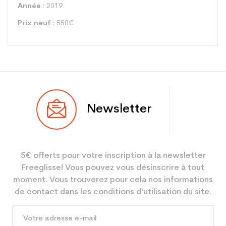
Année
: 2019
Prix neuf
: 550€
Type
All mountain
Newsletter
Utilisateur
Femme
Niveau
Performant
5€ offerts pour votre inscription à la newsletter
Coloris
Violet
Freeglisse! Vous pouvez vous désinscrire à tout
En achetant d'occasion :
3.9
moment. Vous trouverez pour cela nos informations
Economie CO² (en kg)
de contact dans les conditions d'utilisation du site.
Type de produit
Ski occasion femme all
mountain