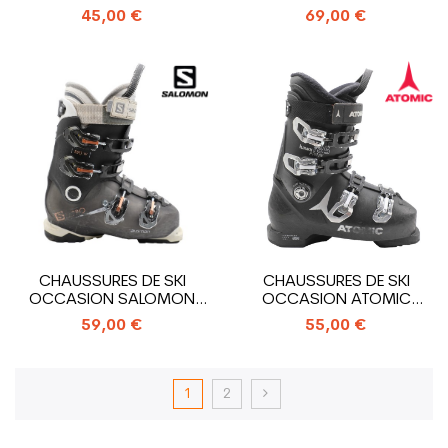
AVANTI LTD W
NEXO 8
45,00 €
69,00 €
CHAUSSURES DE SKI
CHAUSSURES DE SKI
OCCASION SALOMON
OCCASION ATOMIC
XPRO R90 W
HAWX PRIME R85
59,00 €
55,00 €
1
2