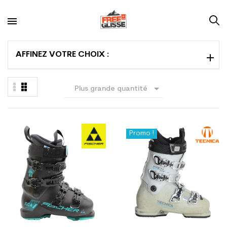
AFFINEZ VOTRE CHOIX :

Plus grande quantité
en premier
Promo !