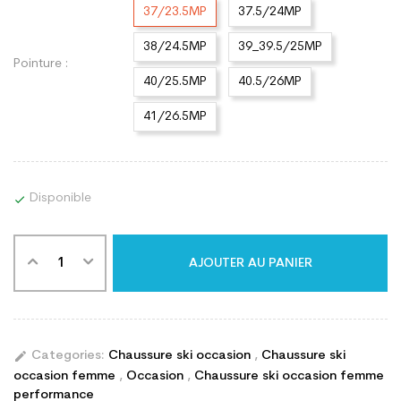
37/23.5MP
37.5/24MP
38/24.5MP
39_39.5/25MP
Pointure :
40/25.5MP
40.5/26MP
41/26.5MP
Disponible

AJOUTER AU PANIER
edit
Categories:
Chaussure ski occasion
,
Chaussure ski
occasion femme
,
Occasion
,
Chaussure ski occasion femme
performance