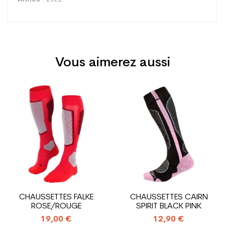
Vous aimerez aussi
Type
All mountain
Utilisateur
Femme
Prix
Prix
Niveau
Loisir sport
Coloris
Blanc
Utilisateur -
une femme
Configurateur
En achetant d'occasion :
1.31
CHAUSSETTES FALKE
CHAUSSETTES CAIRN
Economie CO² (en kg)
ROSE/ROUGE
SPIRIT BLACK PINK
19,00 €
12,90 €
Type de produit
Chaussure ski occasion