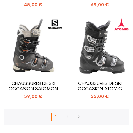
AVANTI LTD W
NEXO 8
45,00 €
69,00 €
CHAUSSURES DE SKI
CHAUSSURES DE SKI
OCCASION SALOMON
OCCASION ATOMIC
XPRO R90 W
HAWX PRIME R85
59,00 €
55,00 €
1
2