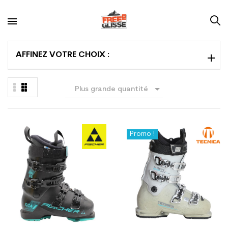
AFFINEZ VOTRE CHOIX :

Plus grande quantité
en premier
Promo !