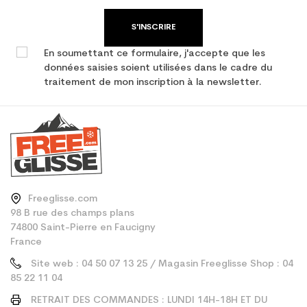
S'INSCRIRE
En soumettant ce formulaire, j'accepte que les
données saisies soient utilisées dans le cadre du
traitement de mon inscription à la newsletter.
Freeglisse.com
98 B rue des champs plans
74800 Saint-Pierre en Faucigny
France
Site web : 04 50 07 13 25 / Magasin Freeglisse Shop : 04
85 22 11 04
RETRAIT DES COMMANDES : LUNDI 14H-18H ET DU