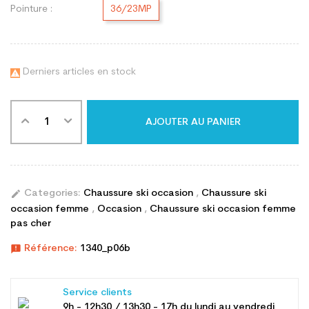
Pointure :
36/23MP
Derniers articles en stock

AJOUTER AU PANIER
edit
Categories:
Chaussure ski occasion
,
Chaussure ski
occasion femme
,
Occasion
,
Chaussure ski occasion femme
pas cher
announcement
Référence:
1340_p06b
Service clients
9h - 12h30 / 13h30 - 17h du lundi au vendredi