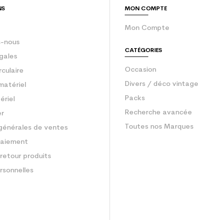
NS
MON COMPTE
Mon Compte
-nous
CATÉGORIES
gales
Occasion
rculaire
Divers / déco vintage
matériel
Packs
ériel
Recherche avancée
er
Toutes nos Marques
générales de ventes
aiement
retour produits
rsonnelles