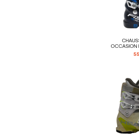
CHAUSS
OCCASION F
8
55