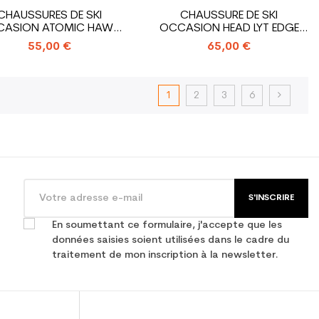
CHAUSSURES DE SKI
CHAUSSURE DE SKI
ASION ATOMIC HAWX
OCCASION HEAD LYT EDGE
PLUS
75X
55,00 €
65,00 €
1
2
3
6
S'INSCRIRE
En soumettant ce formulaire, j'accepte que les
données saisies soient utilisées dans le cadre du
traitement de mon inscription à la newsletter.