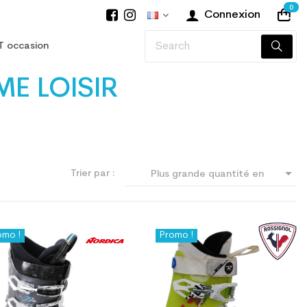
0
Connexion
T occasion
E LOISIR

Trier par :
Plus grande quantité en
premier
omo !
Promo !