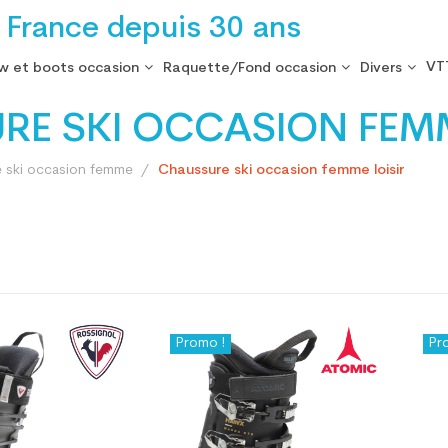
 France depuis 30 ans
VT
w et boots occasion
Raquette/Fond occasion
Divers
RE SKI OCCASION FEMM
 ski occasion femme
Chaussure ski occasion femme loisir
Promo !
Pr