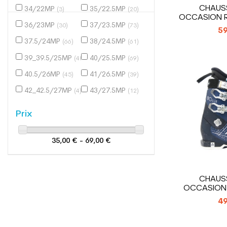
CHAUSS
34/22MP
35/22.5MP
(3)
(20)
OCCASION R
36/23MP
37/23.5MP
CO
(30)
(73)
59
37.5/24MP
38/24.5MP
(66)
(61)
39_39.5/25MP
40/25.5MP
(48)
(69)
40.5/26MP
41/26.5MP
(45)
(39)
42_42.5/27MP
43/27.5MP
(4)
(12)
Prix
35,00 € - 69,00 €
CHAUSS
OCCASION 
PRO
49