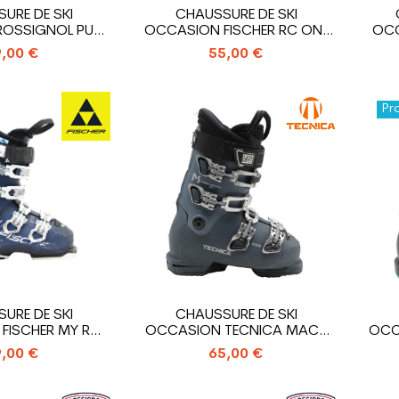
URE DE SKI
CHAUSSURE DE SKI
OSSIGNOL PURE
OCCASION FISCHER RC ONE
OCC
MFORT
85 XTR HV
,00 €
55,00 €
Pr
URE DE SKI
CHAUSSURE DE SKI
FISCHER MY RC
OCCASION TECNICA MACH
OCC
 80 XTR
SPORT RT MV W
,00 €
65,00 €