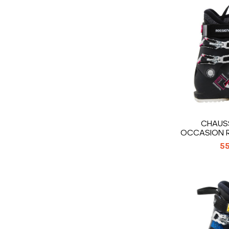
CHAUSS
OCCASION R
CO
55