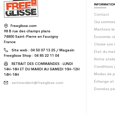
INFORMATIO
Contact
Qui sommes
Freeglisse.com
Mentions lé
98 B rue des champs plans
74800 Saint-Pierre en Faucigny
Économie ci
France
Choisir son 
Site web : 04 50 07 13 25 / Magasin
État du mat
Freeglisse Shop : 04 85 22 11 04
Notre ateli
RETRAIT DES COMMANDES : LUNDI
Conditions 
14H-18H ET DU MARDI AU SAMEDI 10H-12H
Modes de p
14H-18H
Échange et 
serviceclient@freeglisse.com
Données pe