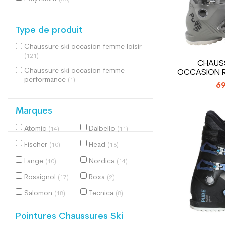
Type de produit
Chaussure ski occasion femme loisir
(121)
CHAUSS
Chaussure ski occasion femme
OCCASION R
performance
(1)
69
Marques
Atomic
Dalbello
(14)
(11)
Fischer
Head
(10)
(18)
Lange
Nordica
(10)
(14)
Rossignol
Roxa
(17)
(2)
Salomon
Tecnica
(18)
(8)
Pointures Chaussures Ski