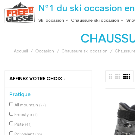
N°1 du ski occasion en
Ski occasion
Chaussure ski occasion
Sno
CHAUSSU
Accueil
Occasion
Chaussure ski occasion
Chaussure
AFFINEZ VOTRE CHOIX :
Pratique
All mountain
(27)
Freestyle
(1)
Piste
(41)
Polyvalent
(53)