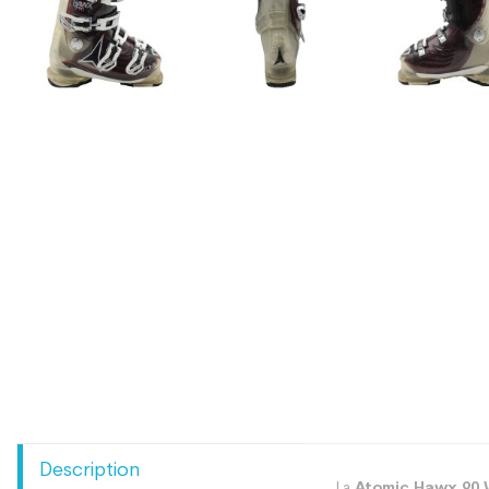
Description
La
Atomic Hawx 90