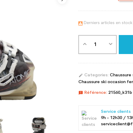
Derniers articles en stock

edit
Categories:
Chaussure 
Chaussure ski occasion fem
announcement
Référence:
21560_k31b
Service clients
9h - 12h30 / 13
serviceclient@f