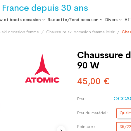
 France depuis 30 ans
VT
w et boots occasion
Raquette/Fond occasion
Divers
 ski occasion femme
Chaussure ski occasion femme loisir
Chau
Chaussure d
90 W
45,00 €
OCCA
État :
Etat du matériel :
Quali
Pointure :
35/2