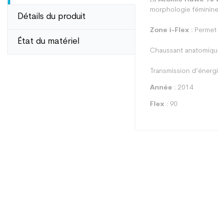
morphologie féminine 
Détails du produit
Zone i-Flex
: Permet 
État du matériel
Chaussant anatomique 
Transmission d’énergie
Année
: 2014
Flex
: 90
Type
Utilisateur
Niveau