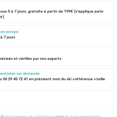
sous 5 à 7 jours, gratuite à partir de 199€ (s'applique juste
nt)
s en europe
 à 7 jours
révisés et vérifiés par nos experts
entaires sur demande
au
06 29 45 72 41
en précisant nom du ski +référence +taille
ffrant puissance et contrôle sur
piste
tout en respectant la