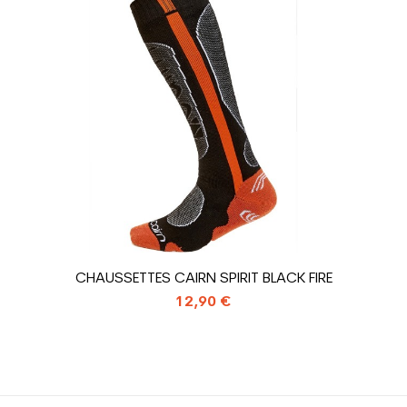
Violet
sion : Economie CO² (en kg)
1.31
Chaussure ski 
CHAUSSETTES CAIRN SPIRIT BLACK FIRE
12,90 €