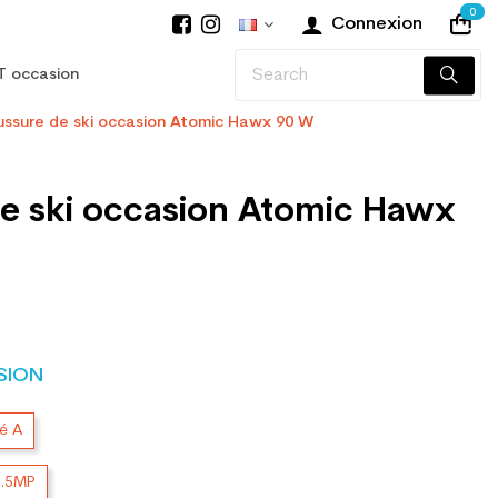
0
Connexion
T occasion
ssure de ski occasion Atomic Hawx 90 W
e ski occasion Atomic Hawx
SION
té A
2.5MP