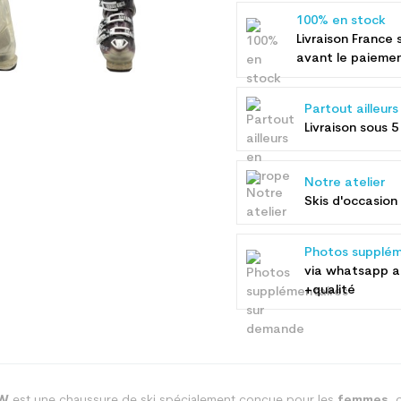
100% en stock
Livraison France 
avant le paieme
Partout ailleur
Livraison sous 5
Notre atelier
Skis d'occasion 
Photos supplém
via whatsapp 
+qualité
 W
est une chaussure de ski spécialement conçue pour les
femmes,
o