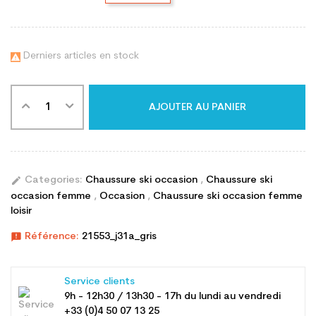
Derniers articles en stock

AJOUTER AU PANIER
edit
Categories:
Chaussure ski occasion
,
Chaussure ski
occasion femme
,
Occasion
,
Chaussure ski occasion femme
loisir
announcement
Référence:
21553_j31a_gris
Service clients
9h - 12h30 / 13h30 - 17h du lundi au vendredi
+33 (0)4 50 07 13 25