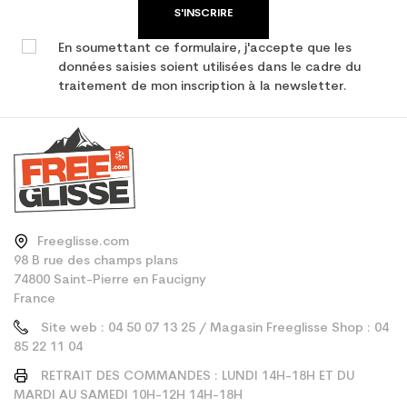
S'INSCRIRE
En soumettant ce formulaire, j'accepte que les
données saisies soient utilisées dans le cadre du
traitement de mon inscription à la newsletter.
Freeglisse.com
98 B rue des champs plans
74800 Saint-Pierre en Faucigny
France
Site web : 04 50 07 13 25 / Magasin Freeglisse Shop : 04
85 22 11 04
RETRAIT DES COMMANDES : LUNDI 14H-18H ET DU
MARDI AU SAMEDI 10H-12H 14H-18H