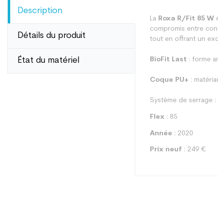
Description
La
Roxa R/Fit 85 W
e
compromis entre confo
Détails du produit
tout en offrant un exc
État du matériel
BioFit Last
: forme a
Coque PU+
: matéria
Système de serrage : 
Flex
: 85
Année
: 2020
Prix neuf
: 249 €
Type