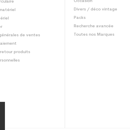
Occasion
rculaire
Divers / déco vintage
matériel
Packs
ériel
Recherche avancée
er
Toutes nos Marques
générales de ventes
aiement
retour produits
rsonnelles