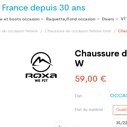
 France depuis 30 ans
VT
w et boots occasion
Raquette/Fond occasion
Divers
 ski occasion femme
Chaussure ski occasion femme loisir
Chau
Chaussure de
W
59,00 €
OCCA
État :
Etat du matériel :
Quali
35/2