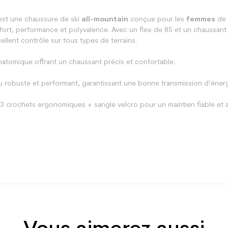
st une chaussure de ski
all-mountain
conçue pour les
femmes
de 
rt, performance et polyvalence. Avec un flex de 85 et un chaussant a
ellent contrôle sur tous types de terrains.
natomique offrant un chaussant précis et confortable.
u robuste et performant, garantissant une bonne transmission d’énergi
3 crochets ergonomiques + sangle velcro pour un maintien fiable et a
All mountain