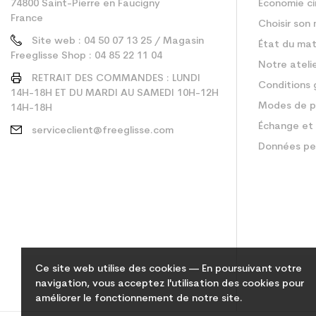
74800 Saint-Pierre en Faucigny
Économie ci
France
Choisir son 
Site web : 04 50 07 13 25 / Magasin
État du mat
Freeglisse Shop : 04 85 22 11 04
Notre ateli
RETRAIT DES COMMANDES : LUNDI
Conditions 
14H-18H ET DU MARDI AU SAMEDI 10H-12H
Modes de p
14H-18H
Échange et 
serviceclient@freeglisse.com
Données pe
Ce site web utilise des cookies — En poursuivant votre
navigation, vous acceptez l'utilisation des cookies pour
améliorer le fonctionnement de notre site.