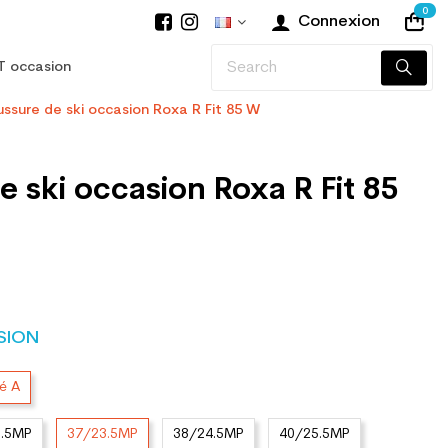
0
Connexion
T occasion
ssure de ski occasion Roxa R Fit 85 W
 ski occasion Roxa R Fit 85
SION
té A
2.5MP
37/23.5MP
38/24.5MP
40/25.5MP