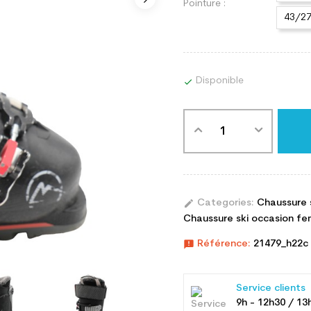
Pointure :
43/2
Disponible

edit
Categories:
Chaussure 
Chaussure ski occasion fem
announcement
Référence:
21479_h22c
Service clients
9h - 12h30 / 13