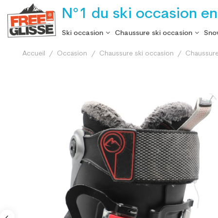
N°1 du ski occasion en
Ski occasion
Chaussure ski occasion
Sno
Accueil
Occasion
Chaussure ski occasion
Chaussure