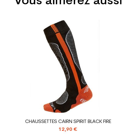
Vous aimerez aussi
Femme
Loisir sport
Prix
Noir
sion : Economie CO² (en kg)
1.31
Chaussure ski 
CHAUSSETTES CAIRN SPIRIT BLACK FIRE
12,90 €